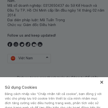
Nam.
Mã số doanh nghiệp: 0312650437 do Sở Kế Hoạch và
Đầu Tư TP. Hồ Chí Minh cấp lần đầu ngày 14 tháng 02 năm
2014
Đại diện pháp luật: Mã Tuấn Trọng
Chức vụ: Giám đốc Điều hành
Follow us and keep updated!
Việt Nam
Dịch vụ trung gian thanh toán do Công ty Cổ phần
Công nghệ và Dịch Vụ Moca cung cấp. Mã số doanh
Sử dụng Cookies
nghiệp: 0106254974
Bằng cách nhấp vào “Chấp nhận tất cả cookie”, bạn đồng ý với
việc cho phép lưu trữ cookie trên thiết bị của mình nhằm mục
đích tăng cường việc điều hướng trang web, phân tích việc sử
dụng trang web và để tạo điều kiện cho các hoạt động tiếp thị