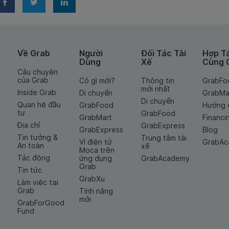
Về Grab
Người
Đối Tác Tài
Hợp T
Dùng
Xế
Cùng 
Câu chuyện
của Grab
Có gì mới?
Thông tin
GrabFo
mới nhất
Inside Grab
Di chuyển
GrabMa
Di chuyển
Quan hệ đầu
GrabFood
Hướng 
tư
GrabFood
GrabMart
Financi
Địa chỉ
GrabExpress
GrabExpress
Blog
Tin tưởng &
Trung tâm tài
Ví điện tử
GrabA
An toàn
xế
Moca trên
Tác động
ứng dụng
GrabAcademy
Grab
Tin tức
GrabXu
Làm việc tại
Grab
Tính năng
mới
GrabForGood
Fund