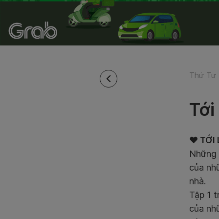
Thứ Tư 
Tới
♥️ TỚ
Những 
của nhữ
nhà.
Tập 1 
của nh