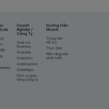
ác
Doanh
Đường Dẫn
Grab
Nghiệp /
Nhanh
Công Ty
od
Trung tâm
Hỗ trợ
Grab for
rt
Business
Thực đơn
dẫn
GrabAds
Nền tảng nhà
ng
phát triển
GrabGifts
GrabExpress
cademy
GrabMaps
Dịch vụ giao
hàng công ty