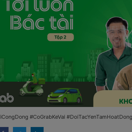
ViCongDong #CoGrabKeVai #DoiTacYenTamHoatDon