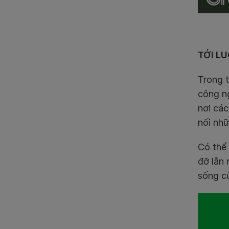
TỚI LU
Trong t
công n
nơi các
nối nhữ
Có thể 
đỡ lẫn
sống c