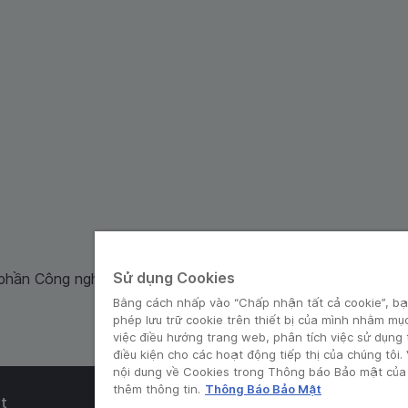
Sử dụng Cookies
 phần Công nghệ và Dịch Vụ Moca cung cấp. Mã số doanh ng
Bằng cách nhấp vào “Chấp nhận tất cả cookie”, bạ
phép lưu trữ cookie trên thiết bị của mình nhằm mụ
việc điều hướng trang web, phân tích việc sử dụng
điều kiện cho các hoạt động tiếp thị của chúng tôi.
nội dung về Cookies trong Thông báo Bảo mật của 
thêm thông tin.
Thông Báo Bảo Mật
t
© Grab 2010 - 2026