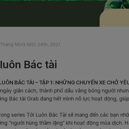
Tháng Mười Một 24th, 2021
 luôn Bác tài
I LUÔN BÁC TÀI – TẬP 1: NHỮNG CHUYẾN XE CHỞ 
ngày giãn cách, thành phố dẫu vắng bóng người nhưn
ng Bác tài Grab đang hết mình nỗ lực hoạt động, giú
trong series Tới Luôn Bác Tài sẽ mang đến các bạn n
ững “người hùng thầm lặng” khi hoạt động mùa dịch.