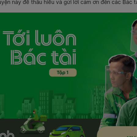
yện này để thấu hiểu và gửi lời cảm ơn đến các Bác t