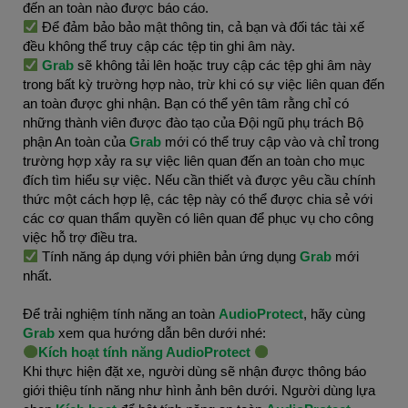
đến an toàn nào được báo cáo.
Để đảm bảo bảo mật thông tin, cả bạn và đối tác tài xế
đều không thể truy cập các tệp tin ghi âm này.
Grab
sẽ không tải lên hoặc truy cập các tệp ghi âm này
trong bất kỳ trường hợp nào, trừ khi có sự việc liên quan đến
an toàn được ghi nhận. Bạn có thể yên tâm rằng chỉ có
những thành viên được đào tạo của Đội ngũ phụ trách Bộ
phận An toàn của
Grab
mới có thể truy cập vào và chỉ trong
trường hợp xảy ra sự việc liên quan đến an toàn cho mục
đích tìm hiểu sự việc. Nếu cần thiết và được yêu cầu chính
thức một cách hợp lệ, các tệp này có thể được chia sẻ với
các cơ quan thẩm quyền có liên quan để phục vụ cho công
việc hỗ trợ điều tra.
Tính năng áp dụng với phiên bản ứng dụng
Grab
mới
nhất.
Để trải nghiệm tính năng an toàn
AudioProtect
, hãy cùng
Grab
xem qua hướng dẫn bên dưới nhé:
Kích hoạt tính năng AudioProtect
Khi thực hiện đặt xe, người dùng sẽ nhận được thông báo
giới thiệu tính năng như hình ảnh bên dưới. Người dùng lựa