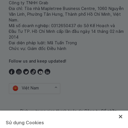
Công ty TNHH Grab
Địa chỉ: Tòa nhà Mapletree Business Centre, 1060 Nguyễn
Văn Linh, Phường Tân Hưng, Thành phố Hồ Chí Minh, Việt
Nam.
Mã số doanh nghiệp: 0312650437 do Sở Kế Hoạch và
Đầu Tư TP. Hồ Chí Minh cấp lần đầu ngày 14 tháng 02 năm
2014
Đại diện pháp luật: Mã Tuấn Trọng
Chức vụ: Giám đốc Điều hành
Follow us and keep updated!
Việt Nam
Dịch vụ trung gian thanh toán do Công ty Cổ phần
Công nghệ và Dịch Vụ Moca cung cấp. Mã số doanh
Sử dụng Cookies
nghiệp: 0106254974