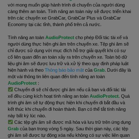
với mong muốn giúp hành trình di chuyển của người dùng
càng thêm an toàn. Tính năng an toàn này sẽ được triển khai
trên các chuyến xe GrabCar, GrabCar Plus và GrabCar
Economy tại các tỉnh, thành phố trên cả nước.
Tính năng an toàn
AudioProtect
cho phép Đối tác tài xế và
người dùng thực hiện ghi âm trên chuyến xe. Tệp ghi âm sẽ
chỉ được sử dụng với mục đích hỗ trợ giải quyết khi có sự
cố liên quan đến an toàn xảy ra trên chuyến xe. Toàn bộ dữ
liệu ghi âm sẽ được lưu trữ và xử lý theo quy định pháp luật
hiện hành và theo
Thông báo bảo mật
của
Grab
. Dưới đây là
một vài thông tin liên quan đến tính năng an toàn
AudioProtect
:
Chuyến đi sẽ chỉ được ghi âm nếu cả bạn và đối tác tài
xế đều cùng kích hoạt tính năng an toàn
AudioProtect
. Quá
trình ghi âm sẽ tự động thực hiện khi chuyến đi bắt đầu và
kết thúc khi chuyến đi hoàn thành. Bạn có thể tắt tính năng
này bất kỳ lúc nào.
Các tệp ghi âm sẽ được mã hóa và lưu trữ trên ứng dụng
Grab
của bạn trong vòng 5 ngày. Sau thời gian này, các tệp
ghi âm sẽ được tự động xóa nếu không có sự việc liên quan