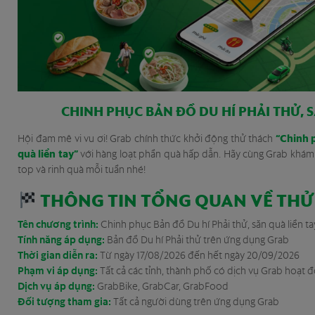
CHINH PHỤC BẢN ĐỒ DU HÍ PHẢI THỬ, S
“Chinh 
Hội đam mê vi vu ơi! Grab chính thức khởi động thử thách
quà liền tay”
với hàng loạt phần quà hấp dẫn. Hãy cùng Grab khám p
top và rinh quà mỗi tuần nhé!
THÔNG TIN TỔNG QUAN VỀ THỬ
Tên chương trình:
Chinh phục Bản đồ Du hí Phải thử, săn quà liền ta
Tính năng áp dụng:
Bản đồ Du hí Phải thử trên ứng dụng Grab
Thời gian diễn ra:
Từ ngày 17/08/2026 đến hết ngày 20/09/2026
Phạm vi áp dụng:
Tất cả các tỉnh, thành phố có dịch vụ Grab hoạt 
Dịch vụ áp dụng:
GrabBike, GrabCar, GrabFood
Đối tượng tham gia:
Tất cả người dùng trên ứng dụng Grab