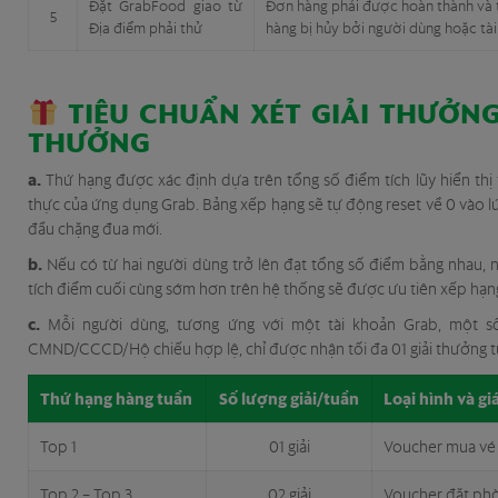
Đặt GrabFood giao từ
Đơn hàng phải được hoàn thành và 
5
Địa điểm phải thử
hàng bị hủy bởi người dùng hoặc tài
TIÊU CHUẨN XÉT GIẢI THƯỞNG
THƯỞNG
a.
Thứ hạng được xác định dựa trên tổng số điểm tích lũy hiển thị 
thực của ứng dụng Grab. Bảng xếp hạng sẽ tự động reset về 0 vào l
đầu chặng đua mới.
b.
Nếu có từ hai người dùng trở lên đạt tổng số điểm bằng nhau,
tích điểm cuối cùng sớm hơn trên hệ thống sẽ được ưu tiên xếp hạn
c.
Mỗi người dùng, tương ứng với một tài khoản Grab, một s
CMND/CCCD/Hộ chiếu hợp lệ, chỉ được nhận tối đa 01 giải thưởng tu
Thứ hạng hàng tuần
Số lượng giải/tuần
Loại hình và giá
Top 1
01 giải
Voucher mua vé 
Top 2 – Top 3
02 giải
Voucher đặt phò