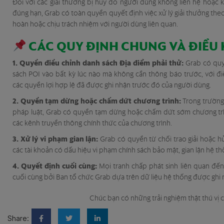
Đối với các giải thưởng bị hủy do người dùng không liên hệ hoặc 
đúng hạn, Grab có toàn quyền quyết định việc xử lý giải thưởng th
hoàn hoặc chịu trách nhiệm với người dùng liên quan.
CÁC QUY ĐỊNH CHUNG VÀ ĐIỀU
1. Quyền điều chỉnh danh sách Địa điểm phải thử:
Grab có quy
sách POI vào bất kỳ lúc nào mà không cần thông báo trước, với đ
các quyền lợi hợp lệ đã được ghi nhận trước đó của người dùng.
2. Quyền tạm dừng hoặc chấm dứt chương trình:
Trong trường
pháp luật, Grab có quyền tạm dừng hoặc chấm dứt sớm chương trì
các kênh truyền thông chính thức của chương trình.
3. Xử lý vi phạm gian lận:
Grab có quyền từ chối trao giải hoặc h
các tài khoản có dấu hiệu vi phạm chính sách bảo mật, gian lận hệ thố
4. Quyết định cuối cùng:
Mọi tranh chấp phát sinh liên quan đế
cuối cùng bởi Ban tổ chức Grab dựa trên dữ liệu hệ thống được ghi 
Chúc bạn có những trải nghiệm thật thú vị 
Share: