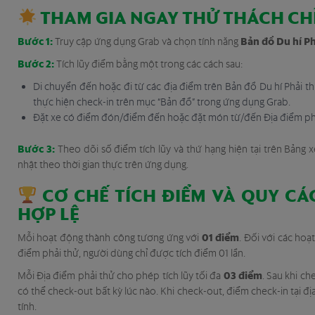
THAM GIA NGAY THỬ THÁCH CHỈ
Bước 1:
Bản đồ Du hí Ph
Truy cập ứng dụng Grab và chọn tính năng
Bước 2:
Tích lũy điểm bằng một trong các cách sau:
Di chuyển đến hoặc đi từ các địa điểm trên Bản đồ Du hí Phải thử 
thực hiện check-in trên mục “Bản đồ” trong ứng dụng Grab.
Đặt xe có điểm đón/điểm đến hoặc đặt món từ/đến Địa điểm phả
Bước 3:
Theo dõi số điểm tích lũy và thứ hạng hiện tại trên Bảng
nhật theo thời gian thực trên ứng dụng.
CƠ CHẾ TÍCH ĐIỂM VÀ QUY CÁ
HỢP LỆ
01 điểm
Mỗi hoạt động thành công tương ứng với
. Đối với các hoạ
điểm phải thử, người dùng chỉ được tích điểm 01 lần.
03 điểm
Mỗi Địa điểm phải thử cho phép tích lũy tối đa
. Sau khi ch
có thể check-out bất kỳ lúc nào. Khi check-out, điểm check-in tại đ
tính.