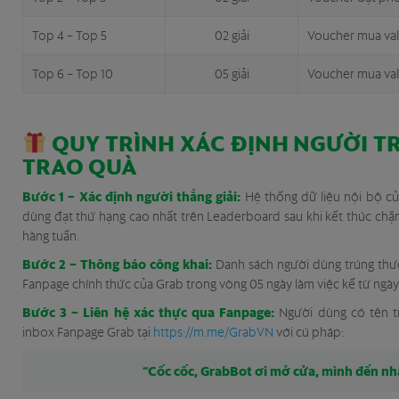
Top 4 – Top 5
02 giải
Voucher mua vali
Top 6 – Top 10
05 giải
Voucher mua vali
QUY TRÌNH XÁC ĐỊNH NGƯỜI 
TRAO QUÀ
Bước 1 – Xác định người thắng giải:
Hệ thống dữ liệu nội bộ củ
dùng đạt thứ hạng cao nhất trên Leaderboard sau khi kết thúc chặn
hàng tuần.
Bước 2 – Thông báo công khai:
Danh sách người dùng trúng th
Fanpage chính thức của Grab trong vòng 05 ngày làm việc kể từ ngà
Bước 3 – Liên hệ xác thực qua Fanpage:
Người dùng có tên t
inbox Fanpage Grab tại
https://m.me/GrabVN
với cú pháp:
“Cốc cốc, GrabBot ơi mở cửa, mình đến nh