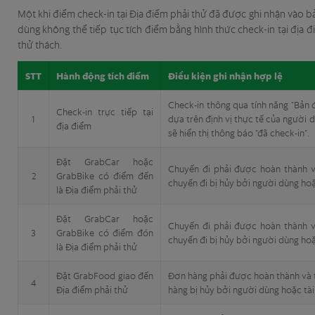
Một khi điểm check-in tại Địa điểm phải thử đã được ghi nhận vào b
dùng không thể tiếp tục tích điểm bằng hình thức check-in tại địa đ
thử thách.
STT
Hành động tích điểm
Điều kiện ghi nhận hợp lệ
Check-in thông qua tính năng “Bản đ
Check-in trực tiếp tại
1
dựa trên định vị thực tế của người 
địa điểm
sẽ hiển thị thông báo “đã check-in”.
Đặt GrabCar hoặc
Chuyến đi phải được hoàn thành v
2
GrabBike có điểm đến
chuyến đi bị hủy bởi người dùng hoặ
là Địa điểm phải thử
Đặt GrabCar hoặc
Chuyến đi phải được hoàn thành v
3
GrabBike có điểm đón
chuyến đi bị hủy bởi người dùng hoặ
là Địa điểm phải thử
Đặt GrabFood giao đến
Đơn hàng phải được hoàn thành và 
4
Địa điểm phải thử
hàng bị hủy bởi người dùng hoặc tài