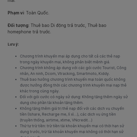
mãi.
Phạm vi
: Toàn Quốc.
Đối tượng
: Thuê bao Di động trả trước, Thuê bao
homephone trả trước.
Lưu ý:
Chương trình khuyến mại áp dụng cho tất cả các thẻ nạp
trong ngày khuyến mại, không phân biệt mệnh giá.
Chương trình không áp dụng với các gói cước Tourist, Công
nhân, An ninh, Dcom, Vtracking, Smartmoto, Kiddy.
Thuê bao hưởng chương trình khuyến mại toàn quốc không
được hưởng đồng thời các chương trình khuyến mại nạp thẻ
khác trong cùng ngày.
Đối với gói cước có ngày sử dụng: Không tặng thêm ngày sử
dụng cho phần tài khoản tặng thêm.
Không tặng thêm giá trị thẻ nạp đối với các dịch vụ chuyển
tiền (Ishare, Recharge me, lì xì…), các dịch vụ ứng tiền
(truyền thống, airtime, xtime, VNcredit…)
Thứ tự trừ tiền: trừ tiền tài khoản khuyến mại có thời hạn sử
dụng trước, trừ tài khoản khuyến mại không có thời hạn sử