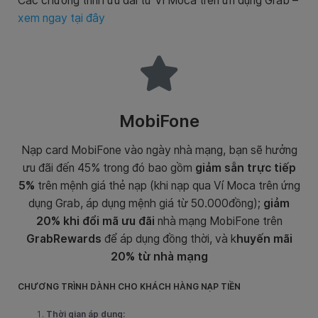
Các chương trình ưu đãi từ Ví Moca trên ứn dụng Grab –
xem ngay tại đây
MobiFone
Nạp card MobiFone vào ngày nhà mạng, bạn sẽ hưởng
ưu đãi đến 45% trong đó bao gồm
giảm sẵn trực tiếp
5%
trên mệnh giá thẻ nạp (khi nạp qua Ví Moca trên ứng
dụng Grab, áp dụng mệnh giá từ 50.000đồng);
giảm
20% khi đổi mã ưu đãi
nhà mạng MobiFone trên
GrabRewards
để áp dụng đồng thời, và k
huyến mãi
20% từ nhà mạng
CHƯƠNG TRÌNH DÀNH CHO KHÁCH HÀNG NẠP TIỀN
Thời gian áp dụng: