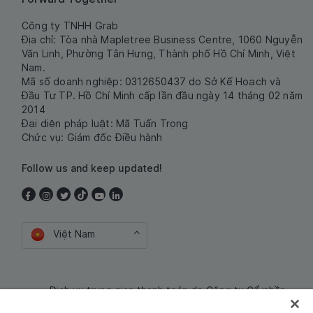
Công ty TNHH Grab
Địa chỉ: Tòa nhà Mapletree Business Centre, 1060 Nguyễn
Văn Linh, Phường Tân Hưng, Thành phố Hồ Chí Minh, Việt
Nam.
Mã số doanh nghiệp: 0312650437 do Sở Kế Hoạch và
Đầu Tư TP. Hồ Chí Minh cấp lần đầu ngày 14 tháng 02 năm
2014
Đại diện pháp luật: Mã Tuấn Trọng
Chức vụ: Giám đốc Điều hành
Follow us and keep updated!
Việt Nam
Dịch vụ trung gian thanh toán do Công ty Cổ phần
Công nghệ và Dịch Vụ Moca cung cấp. Mã số doanh