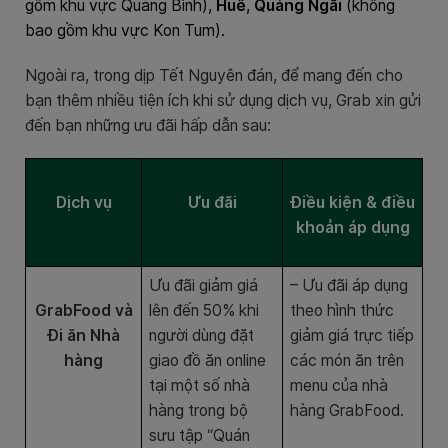
gồm khu vực Quảng Bình),
Huế
,
Quảng Ngãi
(không
bao gồm khu vực Kon Tum).
Ngoài ra, trong dịp Tết Nguyên đán, để mang đến cho
bạn thêm nhiều tiện ích khi sử dụng dịch vụ, Grab xin gửi
đến bạn những ưu đãi hấp dẫn sau:
Dịch vụ
Ưu đãi
Điều kiện & điều
khoản áp dụng
Ưu đãi giảm giá
– Ưu đãi áp dụng
GrabFood và
lên đến 50% khi
theo hình thức
Đi ăn Nhà
người dùng đặt
giảm giá trực tiếp
hàng
giao đồ ăn online
các món ăn trên
tại một số nhà
menu của nhà
hàng trong bộ
hàng GrabFood.
sưu tập “Quán