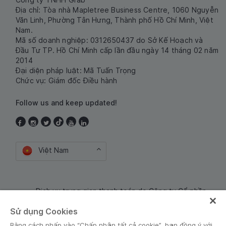
Địa chỉ: Tòa nhà Mapletree Business Centre, 1060 Nguyễn
Văn Linh, Phường Tân Hưng, Thành phố Hồ Chí Minh, Việt
Nam.
Mã số doanh nghiệp: 0312650437 do Sở Kế Hoạch và
Đầu Tư TP. Hồ Chí Minh cấp lần đầu ngày 14 tháng 02 năm
2014
Đại diện pháp luật: Mã Tuấn Trọng
Chức vụ: Giám đốc Điều hành
Follow us and keep updated!
Việt Nam
Dịch vụ trung gian thanh toán do Công ty Cổ phần
Công nghệ và Dịch Vụ Moca cung cấp. Mã số doanh
Sử dụng Cookies
nghiệp: 0106254974
Bằng cách nhấp vào “Chấp nhận tất cả cookie”, bạn đồng ý với