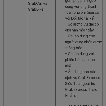
gồm phụ phí, người
GrabCar và
dùng vui lòng thanh
GrabBike.
toán phụ phí (nếu có)
với Đối tác tài xế.
– Số lượng ưu đãi có
giới hạn mỗi ngày.
– Chỉ áp dụng cho
người dùng nhận được
thông báo.
– Chỉ áp dụng với
phiên bản app mới
nhất.
– Áp dụng cho các
dịch vụ GrabExpress
Siêu Tốc ngoại trừ
GrabExpress Thực
Phẩm.