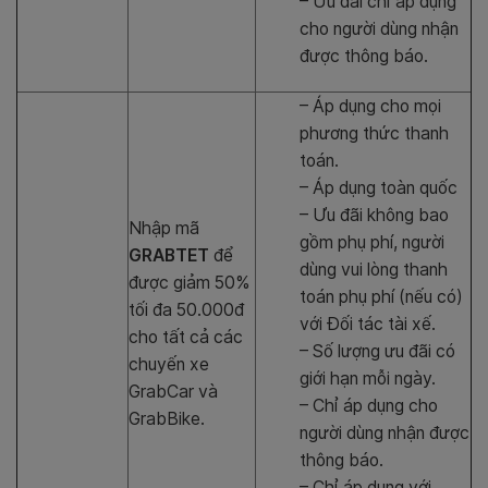
– Ưu đãi chỉ áp dụng
cho người dùng nhận
được thông báo.
– Áp dụng cho mọi
phương thức thanh
toán.
– Áp dụng toàn quốc
– Ưu đãi không bao
Nhập mã
gồm phụ phí, người
GRABTET
để
dùng vui lòng thanh
được giảm 50%
toán phụ phí (nếu có)
tối đa 50.000đ
với Đối tác tài xế.
cho tất cả các
– Số lượng ưu đãi có
chuyến xe
giới hạn mỗi ngày.
GrabCar và
– Chỉ áp dụng cho
GrabBike.
người dùng nhận được
thông báo.
– Chỉ áp dụng với