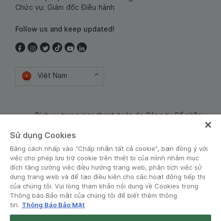
Chức vụ: Giám đốc Điều hành
Follow us and keep updated!
Việt Nam
Dịch vụ trung gian thanh toán do Công ty Cổ phần
Công nghệ và Dịch Vụ Moca cung cấp. Mã số doanh
Sử dụng Cookies
nghiệp: 0106254974
Bằng cách nhấp vào “Chấp nhận tất cả cookie”, bạn đồng ý với
việc cho phép lưu trữ cookie trên thiết bị của mình nhằm mục
đích tăng cường việc điều hướng trang web, phân tích việc sử
dụng trang web và để tạo điều kiện cho các hoạt động tiếp thị
của chúng tôi. Vui lòng tham khảo nội dung về Cookies trong
Thông báo Bảo mật của chúng tôi để biết thêm thông
tin.
Thông Báo Bảo Mật
Điều khoản và Chính sách
•
Thông báo Bảo mật