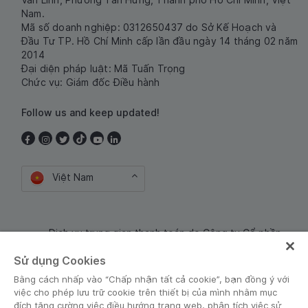
Nam.
Mã số doanh nghiệp: 0312650437 do Sở Kế Hoạch và
Đầu Tư TP. Hồ Chí Minh cấp lần đầu ngày 14 tháng 02 năm
2014
Đại diện pháp luật: Mã Tuấn Trọng
Chức vụ: Giám đốc Điều hành
Follow us and keep updated!
Việt Nam
Dịch vụ trung gian thanh toán do Công ty Cổ phần
Công nghệ và Dịch Vụ Moca cung cấp. Mã số doanh
Sử dụng Cookies
nghiệp: 0106254974
Bằng cách nhấp vào “Chấp nhận tất cả cookie”, bạn đồng ý với
việc cho phép lưu trữ cookie trên thiết bị của mình nhằm mục
đích tăng cường việc điều hướng trang web, phân tích việc sử