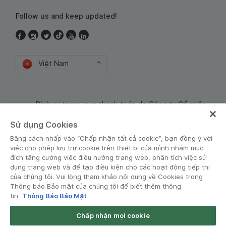
Follow us and keep updated!
Việt Nam
Dịch vụ trung gian thanh toán do Công ty Cổ phần
Công nghệ và Dịch Vụ Moca cung cấp. Mã số doanh
Sử dụng Cookies
nghiệp: 0106254974
Bằng cách nhấp vào “Chấp nhận tất cả cookie”, bạn đồng ý với
việc cho phép lưu trữ cookie trên thiết bị của mình nhằm mục
đích tăng cường việc điều hướng trang web, phân tích việc sử
dụng trang web và để tạo điều kiện cho các hoạt động tiếp thị
của chúng tôi. Vui lòng tham khảo nội dung về Cookies trong
Thông báo Bảo mật của chúng tôi để biết thêm thông
tin.
Thông Báo Bảo Mật
Điều khoản và Chính sách
•
Thông báo Bảo mật
Chấp nhận mọi cookie