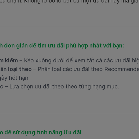
 cú chạm. Không lo bỏ lỡ bất cứ một ưu đãi hay mã gi
h đơn giản để tìm ưu đãi phù hợp nhất với bạn:
m kiếm
– Kéo xuống dưới để xem tất cả các ưu đãi hi
ân loại theo
– Phân loại các ưu đãi theo Recommende
ày hết hạn
ọc
– Lựa chọn ưu đãi theo theo từng hạng mục.
o để sử dụng tính năng Ưu đãi