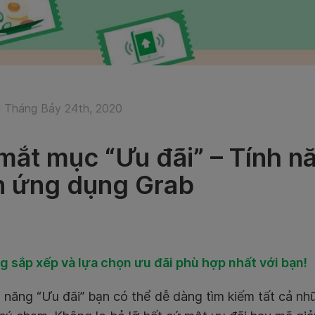
 Tháng Bảy 24th, 2020
mắt mục “Ưu đãi” – Tính n
n ứng dụng Grab
g sắp xếp và lựa chọn ưu đãi phù hợp nhất với bạn!
h năng “Ưu đãi” bạn có thể dễ dàng tìm kiếm tất cả nh