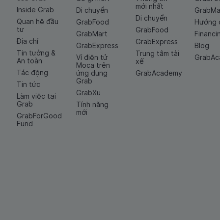
mới nhất
Inside Grab
Di chuyển
GrabMa
Di chuyển
Quan hệ đầu
GrabFood
Hướng 
tư
GrabFood
GrabMart
Financi
Địa chỉ
GrabExpress
GrabExpress
Blog
Tin tưởng &
Trung tâm tài
Ví điện tử
GrabA
An toàn
xế
Moca trên
Tác động
ứng dụng
GrabAcademy
Grab
Tin tức
GrabXu
Làm việc tại
Grab
Tính năng
mới
GrabForGood
Fund