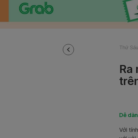
Thứ Sáu
Ra 
trê
Dễ dàn
Với tín