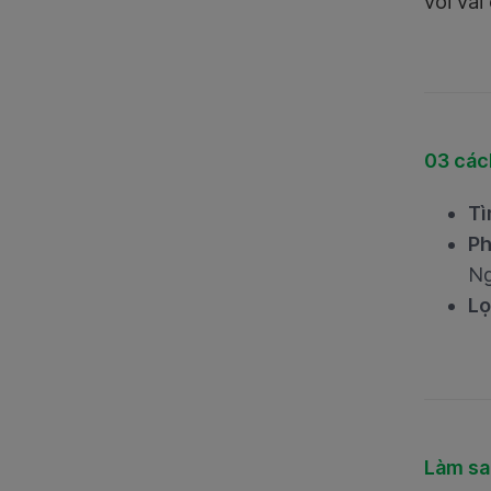
với vài
03 các
Tì
Ph
Ng
L
Làm sa