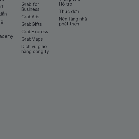
Hỗ trợ
Grab for
rt
Business
Thực đơn
dẫn
GrabAds
Nền tảng nhà
ng
phát triển
GrabGifts
GrabExpress
cademy
GrabMaps
Dịch vụ giao
hàng công ty