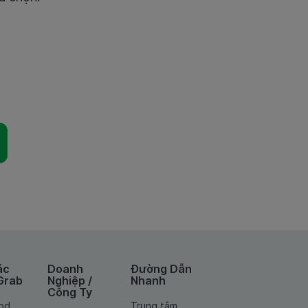
ác
Doanh
Đường Dẫn
Grab
Nghiệp /
Nhanh
Công Ty
od
Trung tâm