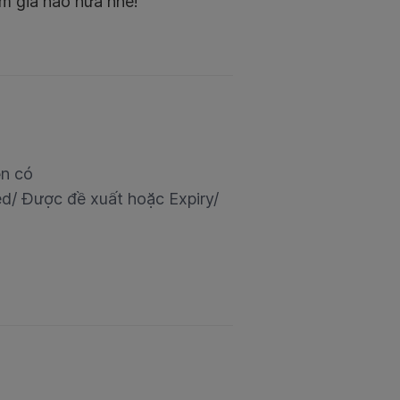
ảm giá nào nữa nhé!
ện có
d/ Được đề xuất hoặc Expiry/