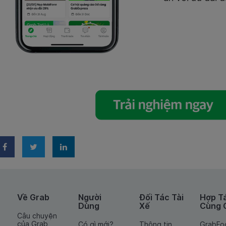
Về Grab
Người
Đối Tác Tài
Hợp T
Dùng
Xế
Cùng 
Câu chuyện
của Grab
Có gì mới?
Thông tin
GrabFo