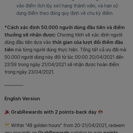
vào điểm tích lũy xét hạng thành viên, và hạn sử
dụng điểm theo đúng quy định về chu kỳ điểm.
*Cách xác định 50.000 người dùng đầu tiên và điểm
thưởng sẽ nhận được:
Chương trình sẽ xác định người
dùng đầu tiên dựa vào
thời gian của lượt đổi điểm đầu
tiên
mà từng người dùng thực hiện. Tổng tất cả ưu đãi mà
50.000 người dùng này đổi từ lúc 00:00 20/04/2021 đến
23:59 trong ngày 21/04/2021 sẽ nhận được hoàn điểm
trong ngày 23/04/2021.
————
English Version
GrabRewards
with 2 points-back day
Within “48 golden hours” from 20-21/04/2021, redeem
any rewards on
GrabRewards
catalog to gain
points