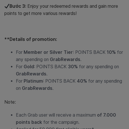
Bước 3:
Enjoy your redeemed rewards and gain more
points to get more various rewards!
**Details of promotion:
For
Member or Silver Tier
: POINTS BACK
10%
for
any spending on
GrabRewards
.
For
Gold
: POINTS BACK
30%
for any spending on
GrabRewards
.
For
Platinum
: POINTS BACK
40%
for any spending
on
GrabRewards
.
Note:
Each Grab user will receive a maximum
of 7.000
points back
for the campaign.