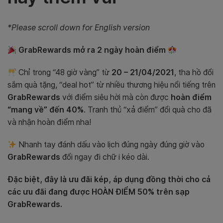
*Please scroll down for English version
GrabRewards
mở ra 2 ngày hoàn điểm
Chỉ trong “48 giờ vàng” từ
20 – 21/04/2021
, tha hồ đổi
sắm quà tặng, “deal hot” từ nhiều thương hiệu nổi tiếng trên
GrabRewards
với điểm siêu hời mà còn được
hoàn điểm
“mang về” đến 40%
. Tranh thủ “xả điểm” đổi quà cho đã
và nhận hoàn điểm nha!
Nhanh tay đánh dấu vào lịch đúng ngày đúng giờ vào
GrabRewards
đổi ngay đi chữ i kéo dài.
Đặc biệt, đây là ưu đãi kép, áp dụng đồng thời cho cả
các ưu đãi đang được HOÀN ĐIỂM 50% trên sạp
GrabRewards
.