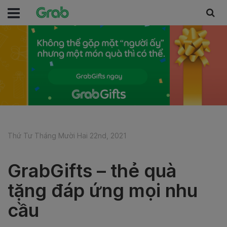
Thứ Tư Tháng Mười Hai 22nd, 2021
GrabGifts – thẻ quà
tặng đáp ứng mọi nhu
cầu