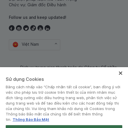
Chức vụ: Giám đốc Điều hành
Follow us and keep updated!
Việt Nam
Dịch vụ trung gian thanh toán do Công ty Cổ phần
Công nghệ và Dịch Vụ Moca cung cấp. Mã số doanh
Sử dụng Cookies
nghiệp: 0106254974
Bằng cách nhấp vào “Chấp nhận tất cả cookie”, bạn đồng ý với
việc cho phép lưu trữ cookie trên thiết bị của mình nhằm mục
đích tăng cường việc điều hướng trang web, phân tích việc sử
dụng trang web và để tạo điều kiện cho các hoạt động tiếp thị
của chúng tôi. Vui lòng tham khảo nội dung về Cookies trong
Thông báo Bảo mật của chúng tôi để biết thêm thông
tin.
Thông Báo Bảo Mật
Điều khoản và Chính sách
•
Thông báo Bảo mật