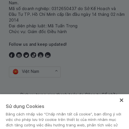
Nam.
Mã số doanh nghiệp: 0312650437 do Sở Kế Hoạch và
Đầu Tư TP. Hồ Chí Minh cấp lần đầu ngày 14 tháng 02 năm
2014
Đại diện pháp luật: Mã Tuấn Trọng
Chức vụ: Giám đốc Điều hành
Follow us and keep updated!
Việt Nam
Dịch vụ trung gian thanh toán do Công ty Cổ phần
Công nghệ và Dịch Vụ Moca cung cấp. Mã số doanh
Sử dụng Cookies
nghiệp: 0106254974
Bằng cách nhấp vào “Chấp nhận tất cả cookie”, bạn đồng ý với
việc cho phép lưu trữ cookie trên thiết bị của mình nhằm mục
đích tăng cường việc điều hướng trang web, phân tích việc sử