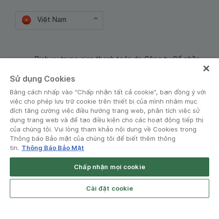
Việt Nam
Dịch vụ trung gian thanh toán do Công ty Cổ phần
Công nghệ và Dịch Vụ Moca cung cấp. Mã số doanh
Sử dụng Cookies
nghiệp: 0106254974
Bằng cách nhấp vào “Chấp nhận tất cả cookie”, bạn đồng ý với
việc cho phép lưu trữ cookie trên thiết bị của mình nhằm mục
đích tăng cường việc điều hướng trang web, phân tích việc sử
dụng trang web và để tạo điều kiện cho các hoạt động tiếp thị
của chúng tôi. Vui lòng tham khảo nội dung về Cookies trong
Thông báo Bảo mật của chúng tôi để biết thêm thông
tin.
Thông Báo Bảo Mật
Điều khoản và Chính sách
•
Thông báo Bảo mật
Chấp nhận mọi cookie
Grab for Android
© Grab 2010 - 2026
Open App
4.8
Cài đặt cookie