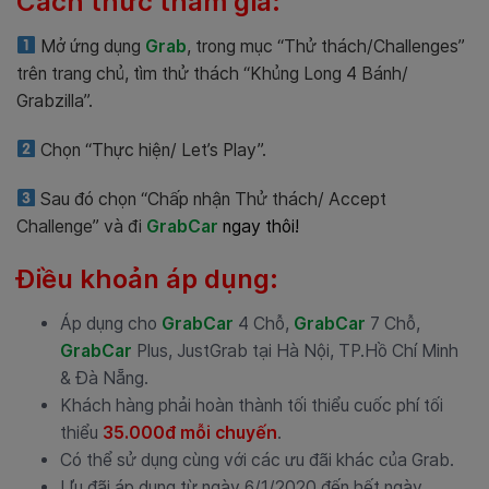
Cách thức tham gia:
Mở ứng dụng
Grab
, trong mục “Thử thách/Challenges”
trên trang chủ, tìm thử thách “Khủng Long 4 Bánh/
Grabzilla”.
Chọn “Thực hiện/ Let’s Play”.
Sau đó chọn “Chấp nhận Thử thách/ Accept
Challenge” và đi
GrabCar
ngay thôi!
Điều khoản áp dụng:
Áp dụng cho
GrabCar
4 Chỗ,
GrabCar
7 Chỗ,
GrabCar
Plus, JustGrab tại Hà Nội, TP.Hồ Chí Minh
& Đà Nẵng.
Khách hàng phải hoàn thành tối thiểu cuốc phí tối
thiểu
35.000đ mỗi chuyến
.
Có thể sử dụng cùng với các ưu đãi khác của Grab.
Ưu đãi áp dụng từ ngày 6/1/2020 đến hết ngày