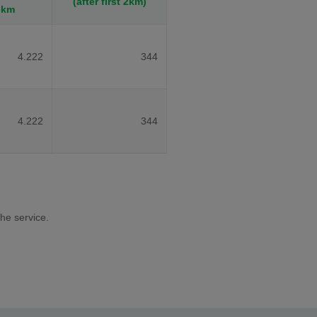
(after first 2km)
km
4.222
344
4.222
344
he service.