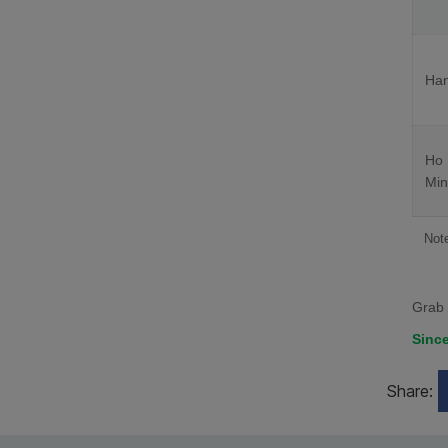
Han
Ho
Min
Note
Grab 
Since
Share: