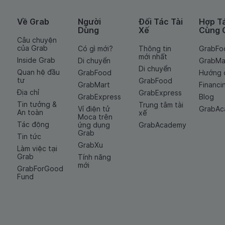
Về Grab
Người
Đối Tác Tài
Hợp T
Dùng
Xế
Cùng 
Câu chuyện
của Grab
Có gì mới?
Thông tin
GrabFo
mới nhất
Inside Grab
Di chuyển
GrabMa
Di chuyển
Quan hệ đầu
GrabFood
Hướng 
tư
GrabFood
GrabMart
Financi
Địa chỉ
GrabExpress
GrabExpress
Blog
Tin tưởng &
Trung tâm tài
Ví điện tử
GrabA
An toàn
xế
Moca trên
Tác động
ứng dụng
GrabAcademy
Grab
Tin tức
GrabXu
Làm việc tại
Grab
Tính năng
mới
GrabForGood
Fund