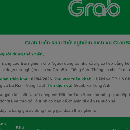
Grab triển khai thử nghiệm dịch vụ GrabB
Người dùng thân mến,
nâng cao trải nghiệm cho Người dùng có nhu cầu giao tiếp bằng tiến
giai đoạn thử nghiệm dịch vụ GrabBike Tiếng Anh. Thông tin chi tiết nh
gian triển khai:
02/04/2026
Khu vực triển khai:
Hà Nội và TP. Hồ Ch
 và Bà Rịa – Vũng Tàu).
Tên dịch vụ:
GrabBike Tiếng Anh
vụ giúp kết nối Người dùng với Đối tác Tài xế có khả năng giao tiếp 
đón/trả và trao đổi lộ trình cơ bản để chuyến đi diễn ra suôn sẻ.
đây là bảng giá áp dụng trong giai đoạn thử nghiệm:
ành
Khu