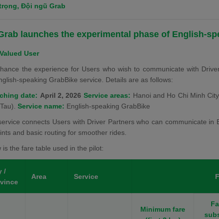
trọng,
Đội ngũ Grab
Grab launches the experimental phase of English-sp
 Valued User
hance the experience for Users who wish to communicate with Driver P
nglish-speaking GrabBike service. Details are as follows:
ching date:
April 2, 2026
Service areas:
Hanoi and Ho Chi Minh City
Tau).
Service name:
English-speaking GrabBike
service connects Users with Driver Partners who can communicate in E
oints and basic routing for smoother rides.
is the fare table used in the pilot:
y /
Area
Service
F
vince
Fa
Minimum fare
sub