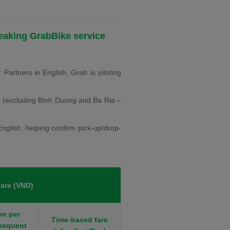
eaking GrabBike service
artners in English, Grab is piloting
 (excluding Binh Duong and Ba Ria –
nglish, helping confirm pick-up/drop-
are (VND)
re per
Time-based fare
sequent