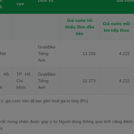
ố/
Dịch vụ
Giá cướ
vực
nh
Giá cước tối
Giá cước mỗi
thiểu 2km đầu
km tiếp theo
tiên
GrabBike
Nội
Tiếng
13.255
4.222
Anh
. Hồ
TP. Hồ
GrabBike
Chí
Tiếng
12.273
4.222
nh
Minh
Anh
ý: giá cước trên đã bao gồm thuế giá trị tăng (8%).
rất mong nhận được góp ý từ Người dùng thông qua tính năng đánh g
vụ.