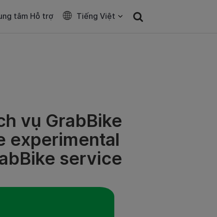
ung tâm Hỗ trợ
Tiếng Việt
ịch vụ GrabBike
e experimental
abBike service