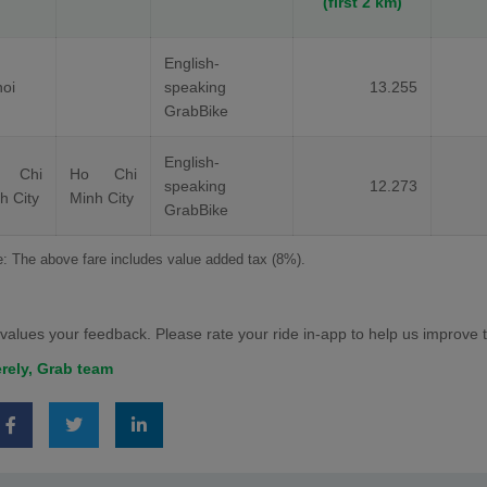
(first 2 km)
English-
oi
speaking
13.255
GrabBike
English-
 Chi
Ho Chi
speaking
12.273
h City
Minh City
GrabBike
: The above fare includes value added tax (8%).
values your feedback. Please rate your ride in-app to help us improve t
rely,
Grab team