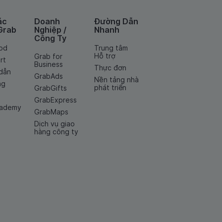
ác
Doanh
Đường Dẫn
Grab
Nghiệp /
Nhanh
Công Ty
od
Trung tâm
Hỗ trợ
Grab for
rt
Business
Thực đơn
dẫn
GrabAds
Nền tảng nhà
ng
phát triển
GrabGifts
GrabExpress
cademy
GrabMaps
Dịch vụ giao
hàng công ty