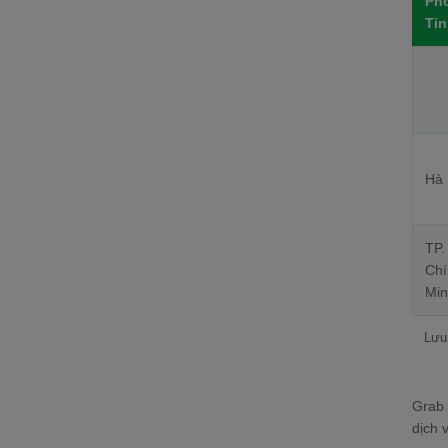
Ph
Tỉ
Hà 
TP
Chí
Mi
Lưu 
Grab 
dịch 