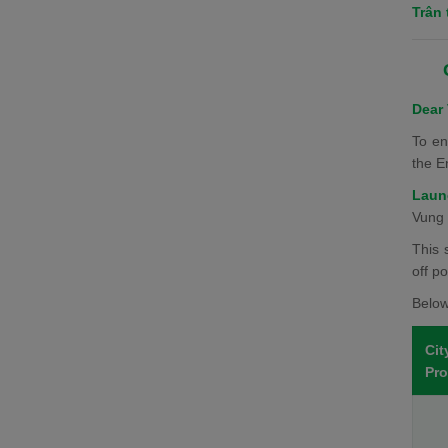
Trân 
Dear
To en
the E
Laun
Vung 
This 
off p
Below 
Cit
Pro