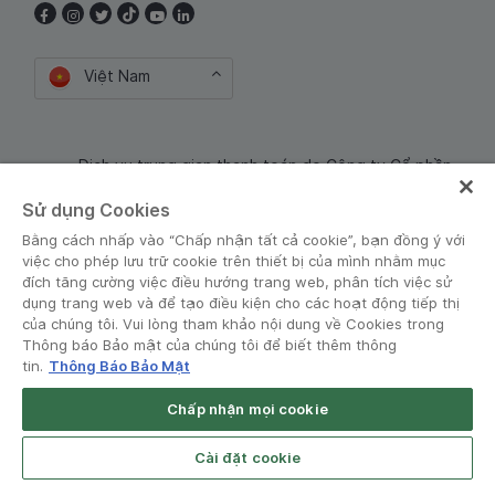
Việt Nam
Dịch vụ trung gian thanh toán do Công ty Cổ phần
Công nghệ và Dịch Vụ Moca cung cấp. Mã số doanh
Sử dụng Cookies
nghiệp: 0106254974
Bằng cách nhấp vào “Chấp nhận tất cả cookie”, bạn đồng ý với
việc cho phép lưu trữ cookie trên thiết bị của mình nhằm mục
đích tăng cường việc điều hướng trang web, phân tích việc sử
dụng trang web và để tạo điều kiện cho các hoạt động tiếp thị
của chúng tôi. Vui lòng tham khảo nội dung về Cookies trong
Thông báo Bảo mật của chúng tôi để biết thêm thông
tin.
Thông Báo Bảo Mật
Điều khoản và Chính sách
•
Thông báo Bảo mật
Chấp nhận mọi cookie
Grab for Android
© Grab 2010 - 2026
Open App
4.8
Cài đặt cookie