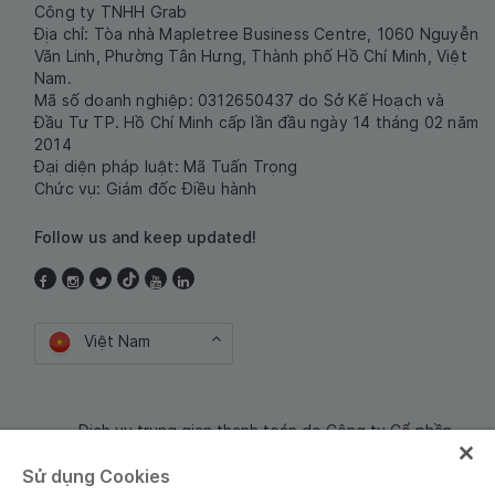
Công ty TNHH Grab
Địa chỉ: Tòa nhà Mapletree Business Centre, 1060 Nguyễn
Văn Linh, Phường Tân Hưng, Thành phố Hồ Chí Minh, Việt
Nam.
Mã số doanh nghiệp: 0312650437 do Sở Kế Hoạch và
Đầu Tư TP. Hồ Chí Minh cấp lần đầu ngày 14 tháng 02 năm
2014
Đại diện pháp luật: Mã Tuấn Trọng
Chức vụ: Giám đốc Điều hành
Follow us and keep updated!
Việt Nam
Dịch vụ trung gian thanh toán do Công ty Cổ phần
Công nghệ và Dịch Vụ Moca cung cấp. Mã số doanh
Sử dụng Cookies
nghiệp: 0106254974