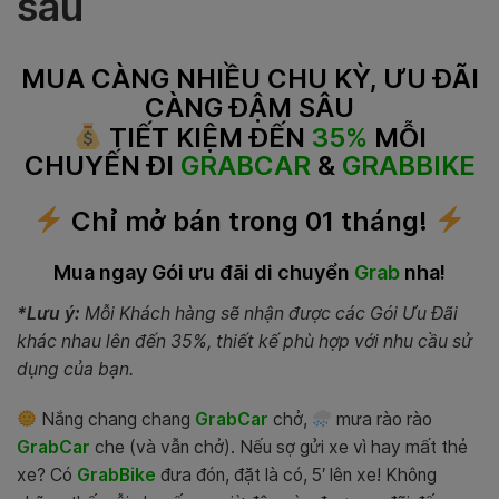
sâu
MUA CÀNG NHIỀU CHU KỲ, ƯU ĐÃI
CÀNG ĐẬM SÂU
TIẾT KIỆM ĐẾN
35%
MỖI
CHUYẾN ĐI
GRABCAR
&
GRABBIKE
Chỉ mở bán trong 01 tháng!
Mua ngay Gói ưu đãi di chuyển
Grab
nha!
*Lưu ý:
Mỗi Khách hàng sẽ nhận được các Gói Ưu Đãi
khác nhau lên đến 35%, thiết kế phù hợp với nhu cầu sử
dụng của bạn.
Nắng chang chang
GrabCar
chở,
mưa rào rào
GrabCar
che (và vẫn chở). Nếu sợ gửi xe vì hay mất thẻ
xe? Có
GrabBike
đưa đón, đặt là có, 5′ lên xe! Không