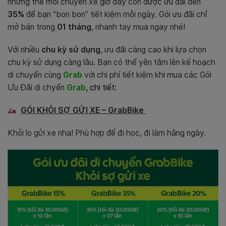
những thế mỗi chuyến xe giờ đây còn được ưu đãi đến
35%
để bạn “bon bon” tiết kiệm mỗi ngày. Gói ưu đãi chỉ
mở bán trong
01 tháng
, nhanh tay mua ngay nhé!
Với nhiều
chu kỳ sử dụng
, ưu đãi càng cao khi lựa chọn
chu kỳ sử dụng càng lâu. Bạn có thể yên tâm lên kế hoạch
di chuyển cùng
Grab
với chi phí tiết kiệm khi mua các Gói
Ưu Đãi di chyển
Grab
, chi tiết:
GÓI KHỎI SỢ GỬI XE – GrabBike
Khỏi lo gửi xe nha! Phù hợp để đi học, đi làm hằng ngày.