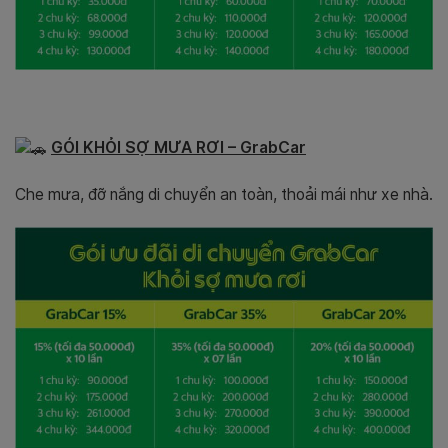
GÓI KHỎI SỢ MƯA RƠI – GrabCar
Che mưa, đỡ nắng di chuyển an toàn, thoải mái như xe nhà.