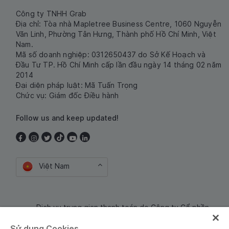
Công ty TNHH Grab
Địa chỉ: Tòa nhà Mapletree Business Centre, 1060 Nguyễn
Văn Linh, Phường Tân Hưng, Thành phố Hồ Chí Minh, Việt
Nam.
Mã số doanh nghiệp: 0312650437 do Sở Kế Hoạch và
Đầu Tư TP. Hồ Chí Minh cấp lần đầu ngày 14 tháng 02 năm
2014
Đại diện pháp luật: Mã Tuấn Trọng
Chức vụ: Giám đốc Điều hành
Follow us and keep updated!
Việt Nam
Dịch vụ trung gian thanh toán do Công ty Cổ phần
Công nghệ và Dịch Vụ Moca cung cấp. Mã số doanh
Sử dụng Cookies
nghiệp: 0106254974