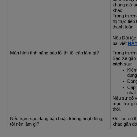
khung giờ s
khác.
Trong trườn
thị trực tiếp
thanh toán.
Nếu Đối tác c
bài viết 
NÀ
Màn hình tính năng báo lỗi thì tôi cần làm gì?
Trong trường
Sạc Xe gặp l
cách
 sau:
Kiểm 
dụng
Đóng
Cập 
nhất
Nếu sự cố vẫn
mục Trợ giú
thời.
Nếu trạm sạc đang bận hoặc không hoạt động, 
Đối tác có t
tôi nên làm gì?
khác gần đó