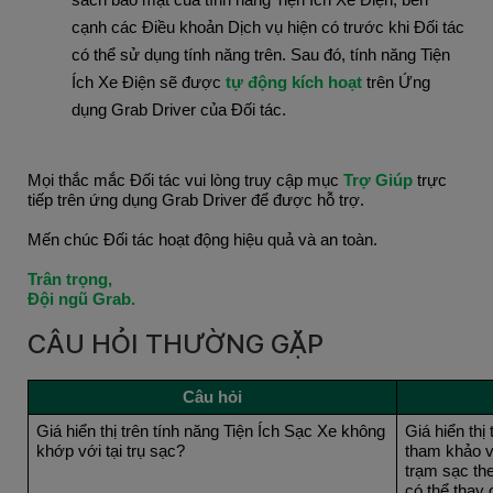
sách bảo mật của tính năng
Tiện Ích Xe Điện
, bên
cạnh các Điều khoản Dịch vụ hiện có trước khi Đối tác
có thể sử dụng tính năng trên. Sau đó, tính năng
Tiện
Ích Xe Điện
sẽ được
tự động kích hoạt
trên Ứng
dụng Grab Driver của Đối tác.
Mọi thắc mắc Đối tác vui lòng truy cập mục 
Trợ Giúp 
trực 
tiếp trên ứng dụng Grab Driver để được hỗ trợ.
Mến chúc Đối tác hoạt động hiệu quả và an toàn.
Trân trọng,
Đội ngũ Grab.
CÂU HỎI THƯỜNG GẶP
Câu hỏi
Giá hiển thị trên tính năng Tiện Ích Sạc Xe không 
Giá hiển thị 
khớp với tại trụ sạc?
tham khảo v
trạm sạc the
có thể thay 