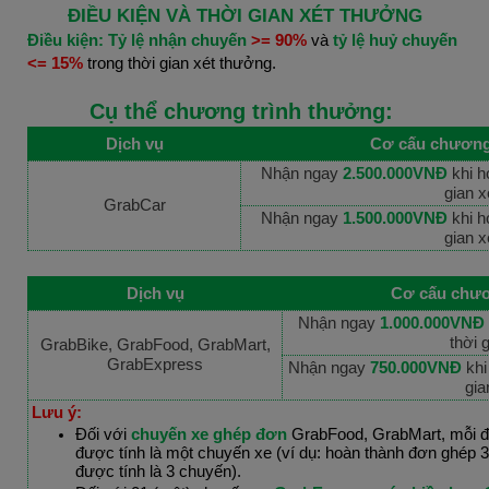
ĐIỀU KIỆN VÀ THỜI GIAN XÉT THƯỞNG
Điều kiện:
Tỷ lệ nhận chuyến
>= 90%
và
tỷ lệ huỷ chuyến
<= 15%
trong thời gian xét thưởng.
Cụ thể chương trình thưởng:
Dịch vụ
Cơ cấu chương 
Nhận ngay
2.500.000VNĐ
khi h
gian 
GrabCar
Nhận ngay
1.500.000VNĐ
khi h
gian 
Dịch vụ
Cơ cấu chươ
Nhận ngay
1.000.000VNĐ
thời 
GrabBike, GrabFood, GrabMart,
GrabExpress
Nhận ngay
750.000VNĐ
khi
gia
Lưu ý:
Đối với
chuyến xe ghép đơn
GrabFood, GrabMart, mỗi đơ
được tính là một chuyến xe (ví dụ:
hoàn thành đơn ghép 3 
được tính là 3 chuyến).