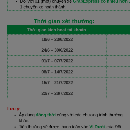
Đối với 01 (một) chuyến xe
GrabExpress có nhiều hơn 
1 chuyến xe hoàn thành.
Thời gian xét thưởng:
Thời gian kích hoạt tài khoản
18/6 – 23/6/2022
24/6 – 30/6/2022
01/7 – 07/7/2022
08/7 – 14/7/2022
15/7 – 21/7/2022
22/7 – 28/7/2022
Lưu ý:
Áp dụng
đồng thời
cùng với các chương trình thưởng
khác.
Tiền thưởng sẽ được thanh toán vào
Ví Dưới
của Đối