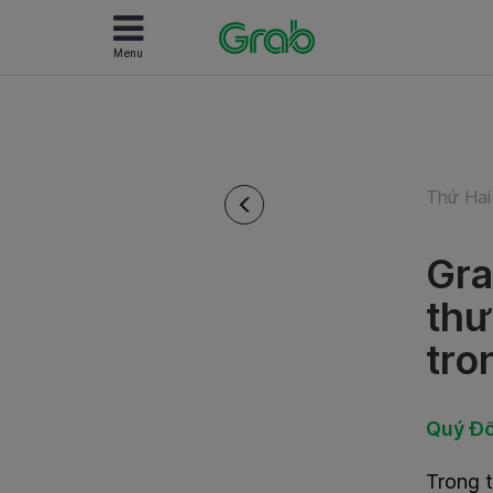
Menu
Thứ Hai
Gra
thư
tro
Quý Đố
Trong t