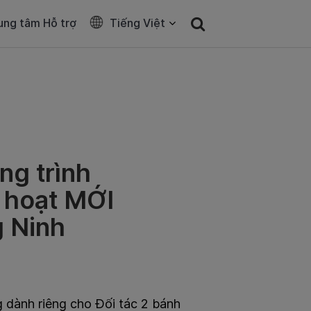
ung tâm Hỗ trợ
Tiếng Việt
ng trình
h hoạt MỚI
g Ninh
g dành riêng cho Đối tác 2 bánh