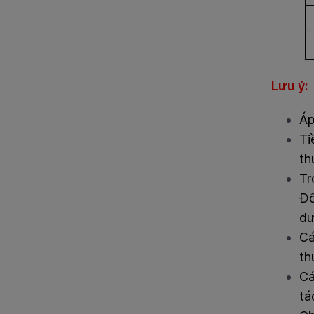
Lưu ý:
Á
Ti
th
Tr
Đố
đư
Cá
th
Cá
tá