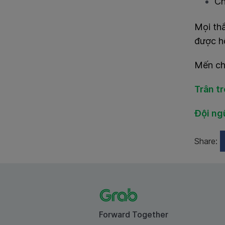
Ch
Mọi thắ
được hỗ
Mến ch
Trân t
Đội ng
Share:
Forward Together