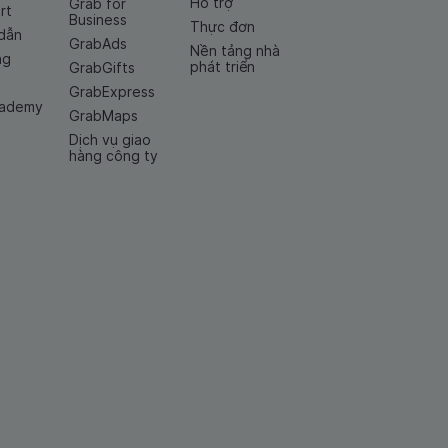
Hỗ trợ
Grab for
rt
Business
Thực đơn
dẫn
GrabAds
Nền tảng nhà
ng
phát triển
GrabGifts
GrabExpress
cademy
GrabMaps
Dịch vụ giao
hàng công ty