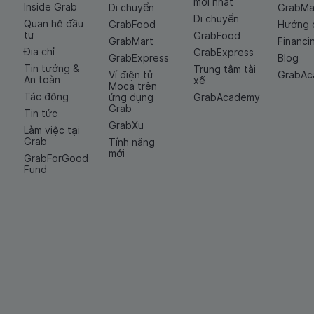
mới nhất
Inside Grab
Di chuyển
GrabMa
Di chuyển
Quan hệ đầu
GrabFood
Hướng 
tư
GrabFood
GrabMart
Financi
Địa chỉ
GrabExpress
GrabExpress
Blog
Tin tưởng &
Trung tâm tài
Ví điện tử
GrabA
An toàn
xế
Moca trên
Tác động
ứng dụng
GrabAcademy
Grab
Tin tức
GrabXu
Làm việc tại
Grab
Tính năng
mới
GrabForGood
Fund