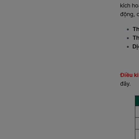
kích ho
động, c
Th
Th
Dị
Điều ki
đây.