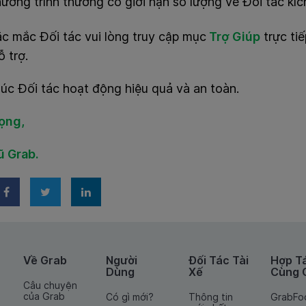
ương trình thưởng có giới hạn số lượng về Đối tác kíc
c mắc Đối tác vui lòng truy cập mục
Trợ Giúp
trực ti
 trợ.
úc Đối tác hoạt động hiệu quả và an toàn.
rọng,
ũ Grab.
Về Grab
Người
Đối Tác Tài
Hợp T
Dùng
Xế
Cùng 
Câu chuyện
của Grab
Có gì mới?
Thông tin
GrabFo