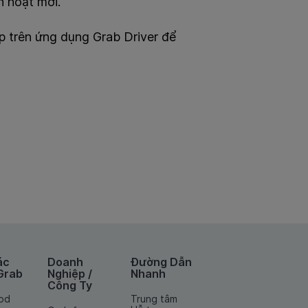
h hoạt mới.
ếp trên ứng dụng Grab Driver để
ác
Doanh
Đường Dẫn
Grab
Nghiệp /
Nhanh
Công Ty
od
Trung tâm