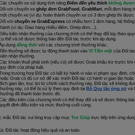
Các chuyến xe sử dụng tính năng 
Điểm đến yêu thích
 không được 
Đối với chuyến xe 
ghép đơn GrabFood, GrabMart
, mỗi đơn hàng 
một chuyến xe (ví dụ: hoàn thành chuyến xe có 3 đơn ghép thì được
Đối với 
chuyến xe GrabExpress
 có nhiều hơn 1 đơn hàng, hệ thống 
thành (ví dụ: Giao hàng nhiều điểm, Ghép đơn…).
Điều kiện nhận thưởng của chương trình có thể thay đổi tùy theo quyế
cụ thể và sẽ được thông báo đến Đối tác trước khi áp dụng.
Áp dụng 
đồng thời 
với các chương trình thưởng khác.
Tiền thưởng sẽ được tự động thanh toán vào 
Ví Tiền mặt 
của Đối tác
kiện nhận thưởng.
Các khoản thuế phát sinh (nếu có) sẽ được Grab khấu trừ trước khi c
quy định của pháp luật.
Trong trường hợp Đối tác có bất kỳ hành vi nào vi phạm quy định, chí
hoặc Grab có đủ cơ sở để xác minh Đối tác có hành vi gian lận hoặc 
đích gian lận, trục lợi từ chính sách thưởng này, Đối tác sẽ không đư
thưởng này, có thể bị xử lý theo quy định tại 
Bộ Quy tắc ứng xử
 và 
thưởng đã thanh toán trước đó.
Các điều kiện của chương trình có thể thay đổi và sẽ được thông báo
quyết định điều kiện và mức thưởng cuối cùng.
c mắc Đối tác vui lòng truy cập mục 
Trợ Giúp
 trực tiếp trên ứng dụ
c Đối tác hoạt động hiệu quả và an toàn.