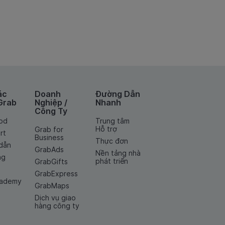
ác
Doanh
Đường Dẫn
Grab
Nghiệp /
Nhanh
Công Ty
od
Trung tâm
Hỗ trợ
Grab for
rt
Business
Thực đơn
dẫn
GrabAds
Nền tảng nhà
ng
phát triển
GrabGifts
GrabExpress
cademy
GrabMaps
Dịch vụ giao
hàng công ty