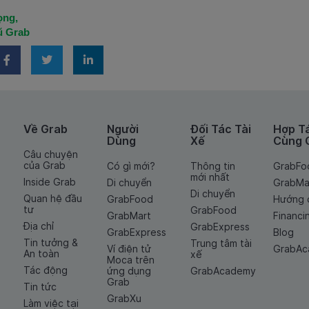
ọng,
ũ Grab
Về Grab
Người
Đối Tác Tài
Hợp T
Dùng
Xế
Cùng 
Câu chuyện
của Grab
Có gì mới?
Thông tin
GrabFo
mới nhất
Inside Grab
Di chuyển
GrabMa
Di chuyển
Quan hệ đầu
GrabFood
Hướng 
tư
GrabFood
GrabMart
Financi
Địa chỉ
GrabExpress
GrabExpress
Blog
Tin tưởng &
Trung tâm tài
Ví điện tử
GrabA
An toàn
xế
Moca trên
Tác động
ứng dụng
GrabAcademy
Grab
Tin tức
GrabXu
Làm việc tại