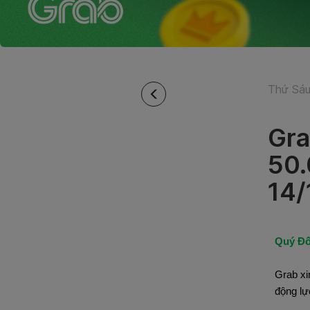
Thứ Sáu
Gra
50.
14/
Quý Đố
Grab xi
động lự