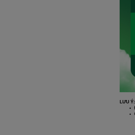
LƯU Ý: