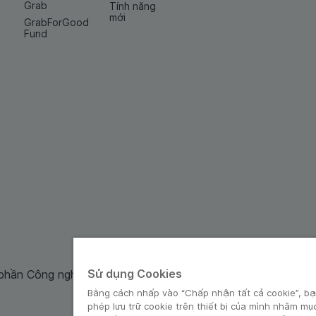
Grab
Tính năng
mới
GrabForGood
Fund
Sử dụng Cookies
 phần Công nghệ và Dịch Vụ Moca cung cấp. Mã số doanh ng
Bằng cách nhấp vào “Chấp nhận tất cả cookie”, bạ
phép lưu trữ cookie trên thiết bị của mình nhằm mụ