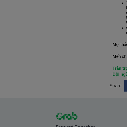
Mọi thắ
Mến chú
Trân tr
Đội ng
Share: