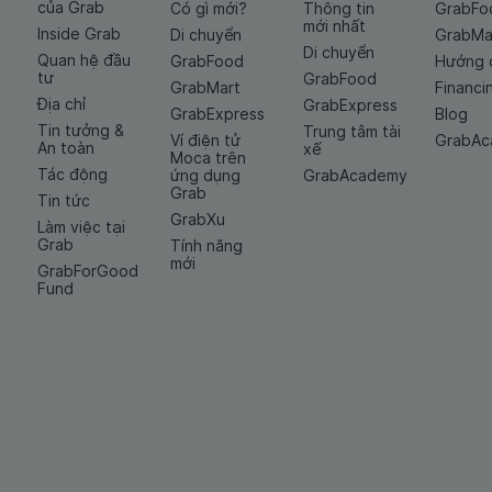
của Grab
Có gì mới?
Thông tin
GrabFo
mới nhất
Inside Grab
Di chuyển
GrabMa
Di chuyển
Quan hệ đầu
GrabFood
Hướng 
tư
GrabFood
GrabMart
Financi
Địa chỉ
GrabExpress
GrabExpress
Blog
Tin tưởng &
Trung tâm tài
Ví điện tử
GrabA
An toàn
xế
Moca trên
Tác động
ứng dụng
GrabAcademy
Grab
Tin tức
GrabXu
Làm việc tại
Grab
Tính năng
mới
GrabForGood
Fund