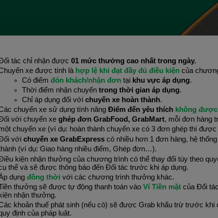
Đối tác chỉ nhận được 
01 mức thưởng cao nhất trong ngày.
Chuyến xe được tính là 
hợp lệ khi đạt đầy đủ điều kiện
 của chương
Có điểm 
đón khách/nhận đơn 
tại 
khu vực áp dụng
.
Thời điểm nhận chuyến 
trong thời gian áp dụng
.
Chỉ áp dụng đối với 
chuyến xe hoàn thành
.
Các chuyến xe sử dụng tính năng 
Điểm đến yêu thích
 không được 
Đối với chuyến xe 
ghép đơn GrabFood, GrabMart
, mỗi đơn hàng 
một chuyến xe (ví dụ: hoàn thành chuyến xe có 3 đơn ghép thì được
Đối với 
chuyến xe GrabExpress
 có nhiều hơn 1 đơn hàng, hệ thống 
thành (ví dụ: Giao hàng nhiều điểm, Ghép đơn…).
Điều kiện nhận thưởng của chương trình có thể thay đổi tùy theo quyế
cụ thể và sẽ được thông báo đến Đối tác trước khi áp dụng.
Áp dụng 
đồng thời 
với các chương trình thưởng khác.
Tiền thưởng sẽ được tự động thanh toán vào 
Ví Tiền mặt 
của Đối tác
kiện nhận thưởng.
Các khoản thuế phát sinh (nếu có) sẽ được Grab khấu trừ trước khi c
quy định của pháp luật.