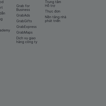
od
Trung tâm
Hỗ trợ
Grab for
rt
Business
Thực đơn
dẫn
GrabAds
Nền tảng nhà
ng
phát triển
GrabGifts
GrabExpress
cademy
GrabMaps
Dịch vụ giao
hàng công ty