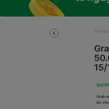
Thứ Hai
Gra
50.
15/
Quý Đố
Grab xi
lực cho