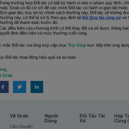
Trong trường hợp Đối tác có bất kỳ hành vi nào vi phạm quy định, chí
hoặc Grab có đủ cơ sở để xác minh Đối tác có hành vi gian lận hoặc 
đích gian lận, trục lợi từ chính sách thưởng này, Đối tác sẽ không đư
thưởng này, có thể bị xử lý theo quy định tại 
Bộ Quy tắc ứng xử
 và 
thưởng đã thanh toán trước đó.
Các điều kiện của chương trình có thể thay đổi và sẽ được thông báo
quyết định điều kiện và mức thưởng cuối cùng.
c mắc Đối tác vui lòng truy cập mục 
Trợ Giúp
 trực tiếp trên ứng dụ
c Đối tác hoạt động hiệu quả và an toàn.
ọng,
ũ Grab
Về Grab
Người
Đối Tác Tài
Hợp T
Dùng
Xế
Cùng 
Câu chuyện