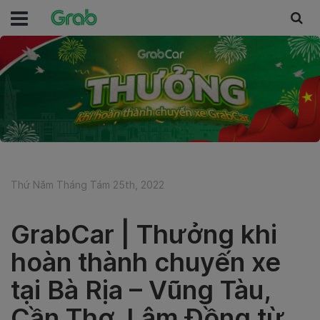
Thứ Năm Tháng Tám 25th, 2022
GrabCar | Thưởng khi
hoàn thành chuyến xe
tại Bà Rịa – Vũng Tàu,
Cần Thơ, Lâm Đồng từ