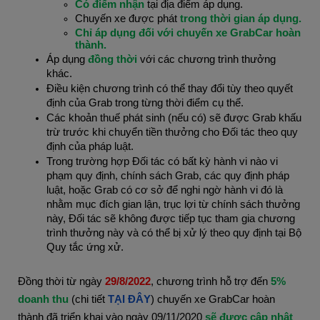
Có điểm nhận
tại địa điểm áp dụng.
Chuyến xe được phát
trong thời gian áp dụng.
Chỉ áp dụng đối với chuyến xe GrabCar hoàn
thành.
Áp dụng
đồng thời
với các chương trình thưởng
khác.
Điều kiện chương trình có thể thay đổi tùy theo quyết
định của Grab trong từng thời điểm cụ thể.
Các khoản thuế phát sinh (nếu có) sẽ được Grab khấu
trừ trước khi chuyển tiền thưởng cho Đối tác theo quy
định của pháp luật.
Trong trường hợp Đối tác có bất kỳ hành vi nào vi
phạm quy định, chính sách Grab, các quy định pháp
luật, hoặc Grab có cơ sở để nghi ngờ hành vi đó là
nhằm mục đích gian lận, trục lợi từ chính sách thưởng
này, Đối tác sẽ không được tiếp tục tham gia chương
trình thưởng này và có thể bị xử lý theo quy định tại Bộ
Quy tắc ứng xử.
Đồng thời từ ngày
29/8/2022
, chương trình hỗ trợ đến
5%
doanh thu
(chi tiết
TẠI ĐÂY
)
chuyến xe GrabCar hoàn
thành đã triển khai vào ngày 09/11/2020
sẽ được cập nhật