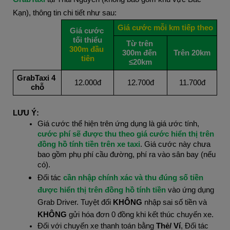
Kạn), thông tin chi tiết như sau:
Giá cước mỗi km tiếp theo
Giá cước 
tối thiểu
Từ trên 
300m đầu 
300m đến 
Trên 20km
tiên
≤20km
GrabTaxi 4 
12.000đ
12.700đ
11.700đ
chỗ
LƯU Ý:
Giá cước thể hiện trên ứng dụng là giá ước tính, 
cước phí sẽ được thu theo giá cước hiển thị trên 
đồng hồ tính tiền trên xe taxi
. Giá cước này chưa 
bao gồm phụ phí cầu đường, phí ra vào sân bay (nếu 
có).
Đối tác 
cần nhập chính xác và thu đúng số tiền 
được hiển thị trên đồng hồ tính tiền
 vào ứng dụng 
Grab Driver. Tuyệt đối 
KHÔNG
 nhập sai số tiền và 
KHÔNG
 gửi hóa đơn 0 đồng khi kết thúc chuyến xe.
Đối với chuyến xe thanh toán bằng 
Thẻ/ Ví
, Đối tác 