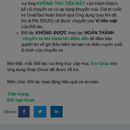
vui lòng
 KHÔNG THU TIỀN MẶT
 của Hành khách, 
kể cả chuyến xe có áp dụng khuyến mại. Giá trị cuốc 
xe GrabTaxi hoàn thành qua Ứng dụng (sau khi đã 
trừ đi Phí SDUD) sẽ được chuyển vào 
Ví tiền mặt
của Đối tác.
Đối tác 
KHÔNG ĐƯỢC
 thao tác 
HOÀN THÀNH
chuyến xe khi chưa tới điểm đến
 để đảm bảo 
quyền lợi về gói Bảo hiểm tai nạn cá nhân xuyên suốt 
lộ trình của chuyến xe.
Mọi thắc mắc Đối tác vui lòng truy cập mục 
Trợ Giúp
 trên 
ứng dụng Grab Driver để được hỗ trợ.
Mến chúc Đối tác hoạt động hiệu quả và an toàn.
Trân trọng,
Đội ngũ Grab.
Share: