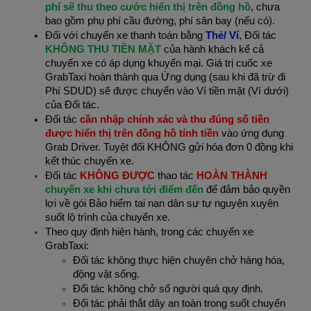
phí sẽ thu theo cước hiển thị trên đồng hồ
, chưa
bao gồm phụ phí cầu đường, phí sân bay (nếu có).
Đối với chuyến xe thanh toán bằng
Thẻ/ Ví
, Đối tác
KHÔNG THU TIỀN MẶT
của hành khách kể cả
chuyến xe có áp dụng khuyến mại. Giá trị cuốc xe
GrabTaxi hoàn thành qua Ứng dụng (sau khi đã trừ đi
Phí SDUD) sẽ được chuyển vào Ví tiền mặt (Ví dưới)
của Đối tác.
Đối tác
cần nhập chính xác và thu đúng số tiền
được hiển thị trên đồng hồ tính tiền
vào ứng dụng
Grab Driver. Tuyệt đối KHÔNG gửi hóa đơn 0 đồng khi
kết thúc chuyến xe.
Đối tác
KHÔNG ĐƯỢC
thao tác
HOÀN THÀNH
chuyến xe khi chưa tới điểm đến
để đảm bảo quyền
lợi về gói Bảo hiểm tai nạn dân sự tự nguyện xuyên
suốt lộ trình của chuyến xe.
Theo quy định hiện hành, trong các chuyến xe
GrabTaxi:
Đối tác không thực hiện chuyên chở hàng hóa,
động vật sống.
Đối tác không chở số người quá quy định.
Đối tác phải thắt dây an toàn trong suốt chuyến