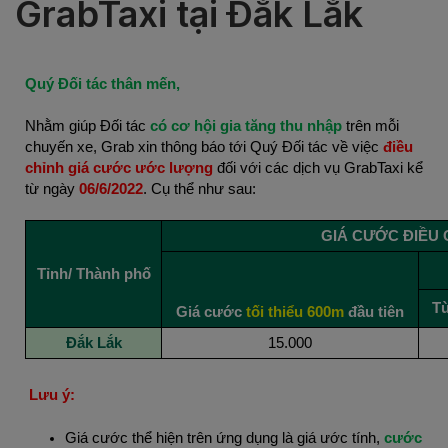
GrabTaxi tại Đắk Lắk
Quý Đối tác thân mến,
Nhằm giúp Đối tác
có cơ hội gia tăng thu nhập
trên mỗi
chuyến xe, Grab xin thông báo tới Quý Đối tác về việc
điều
chỉnh giá cước ước lượng
đối với các dịch vụ GrabTaxi kể
từ ngày
06/6/2022
. Cụ thể như sau:
GIÁ CƯỚC ĐIỀU 
Tỉnh/ Thành phố
Từ
Giá cước
tối thiểu 600m
đầu tiên
Đắk Lắk
15.000
Lưu ý:
Giá cước thể hiện trên ứng dụng là giá ước tính,
cước