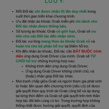
LƯU Ý:
Mỗi Đối tác
chỉ được nhận 01 lần duy nhất
trong
suốt thời gian triển khai chương trình.
Ưu đãi nhận áo khoác Grab miễn phí
chỉ dành cho
Đối tác nhận được thông báo
.
Số lượng áo khoác Grab
có giới hạn
, Grab sẽ
ưu
tiên cho các Đối tác đến nhận sớm
.
Đối tác vui lòng
mang theo áo khoác Grab cũ
và
hoàn trả cho bộ phận hỗ trợ
tại Điểm hỗ trợ.
Khi đến nhận áo khoác, Đối tác cần
BẮT BUỘC trình
diện
ứng dụng Grab Driver của mình. Grab sẽ
TỪ
CHỐI hỗ trợ
những trường hợp sau:
Không trình diện ứng dụng Grab Driver;
Ứng dụng Grab Driver không chính chủ; và
(hoặc) nhận giúp Đối tác khác.
Mọi tranh chấp giữa Grab và người tham gia phát sinh
từ hoặc liên quan đến chương trình (nếu có) sẽ được
giải quyết theo quy trình do Grab công bố và áp dụng
tại từng thời điểm và Grab sẽ giải quyết trên tinh thần
hợp tác đôi bên cùng có lợi. Trong trường hợp không
thống nhất được hướng giải quyết, quyết định của