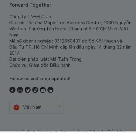
Forward Together
Công ty TNHH Grab
Địa chỉ: Tòa nhà Mapletree Business Centre, 1060 Nguyễn
Văn Linh, Phường Tân Hưng, Thành phố Hồ Chí Minh, Việt
Nam.
Mã số doanh nghiệp: 0312650437 do Sở Kế Hoạch và
Đầu Tư TP. Hồ Chí Minh cấp lần đầu ngày 14 tháng 02 năm
2014
Đại diện pháp luật: Mã Tuấn Trọng
Chức vụ: Giám đốc Điều hành
Follow us and keep updated!
Việt Nam
Dịch vụ trung gian thanh toán do Công ty Cổ phần