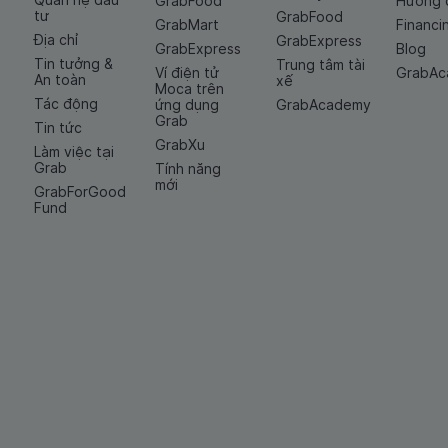
GrabFood
Hướng 
tư
GrabFood
GrabMart
Financi
Địa chỉ
GrabExpress
GrabExpress
Blog
Tin tưởng &
Trung tâm tài
Ví điện tử
GrabA
An toàn
xế
Moca trên
Tác động
ứng dụng
GrabAcademy
Grab
Tin tức
GrabXu
Làm việc tại
Grab
Tính năng
mới
GrabForGood
Fund