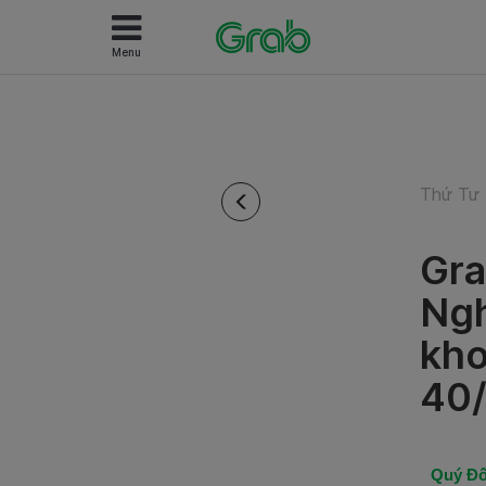
Menu
Thứ Tư 
Gra
Ngh
kho
40/
Quý Đố