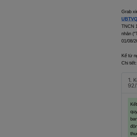
Grab xi
UBTVQ
TNCN 1
nhân (“
01/08/2
Kể từ n
Chi tiết:
1. 
92/
Kết
quy
ban
độn
thu