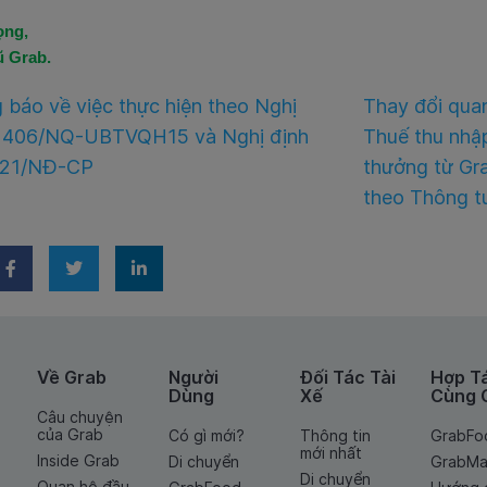
ọng,
ũ Grab.
 báo về việc thực hiện theo Nghị
Thay đổi qua
 406/NQ-UBTVQH15 và Nghị định
Thuế thu nhập
021/NĐ-CP
thưởng từ Gr
theo Thông t
Về Grab
Người
Đối Tác Tài
Hợp T
Dùng
Xế
Cùng 
Câu chuyện
của Grab
Có gì mới?
Thông tin
GrabFo
mới nhất
Inside Grab
Di chuyển
GrabMa
Di chuyển
Quan hệ đầu