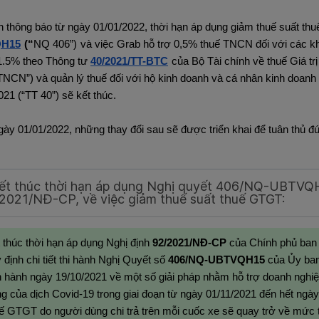
n thông báo từ ngày 01/01/2022, thời hạn áp dụng giảm thuế suất th
H15
(“
NQ 406”)
và việc Grab hỗ trợ 0,5% thuế TNCN đối với các k
.5% theo Thông tư
40/2021/TT-BTC
của Bộ Tài chính về thuế Giá tr
TNCN”) và quản lý thuế đối với hộ kinh doanh và cá nhân kinh doanh 
021 (“TT 40”) sẽ kết thúc.
gày 01/01/2022, những thay đổi sau sẽ được triển khai để tuân thủ 
Kết thúc thời hạn áp dụng Nghị quyết 406/NQ-UBTVQ
2021/NĐ-CP, về việc giảm thuế suất thuế GTGT:
 thúc thời hạn áp dụng Nghị định
92/2021/NĐ-CP
của Chính phủ ban 
 định chi tiết thi hành Nghị Quyết số
406/NQ-UBTVQH15
của Ủy ban
 hành ngày 19/10/2021 về một số giải pháp nhằm hỗ trợ doanh nghiệ
g của dịch Covid-19 trong giai đoạn từ ngày 01/11/2021 đến hết ngày
ế GTGT do người dùng chi trả trên mỗi cuốc xe sẽ quay trở về mức 