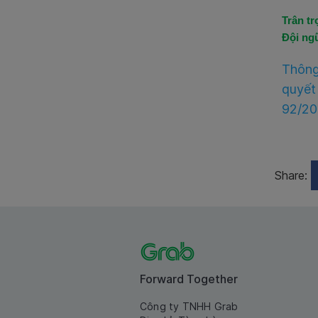
Trân tr
Đội ng
Thông
quyết
92/2
Share:
Forward Together
Công ty TNHH Grab