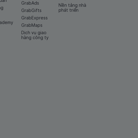
dẫn
GrabAds
Nền tảng nhà
ng
phát triển
GrabGifts
GrabExpress
cademy
GrabMaps
Dịch vụ giao
hàng công ty