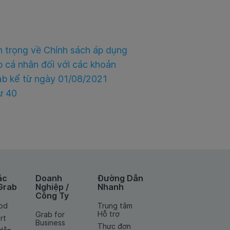
n trọng về Chính sách áp dụng
 cá nhân đối với các khoản
ab kể từ ngày 01/08/2021
ư 40
ác
Doanh
Đường Dẫn
Grab
Nghiệp /
Nhanh
Công Ty
od
Trung tâm
Hỗ trợ
Grab for
rt
Business
Thực đơn