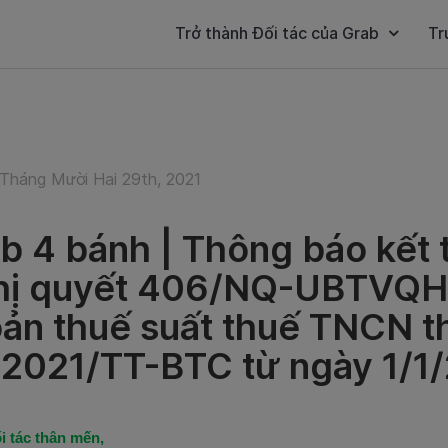
Trở thành Đối tác của Grab
Tr
Tháng Mười Hai 29th, 2021
b 4 bánh | Thông báo kết 
ị quyết 406/NQ-UBTVQH1
ản thuế suất thuế TNCN t
2021/TT-BTC từ ngày 1/1
i tác thân mến,