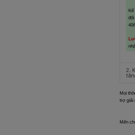
Kể
đối
406
Lư
nhậ
2. 
tăn
Mọi thô
trợ giải
Mến chú