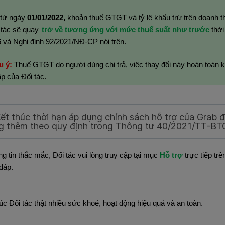
 từ ngày
01/01/2022,
khoản thuế GTGT và tỷ lệ khấu trừ trên doanh 
 tác sẽ quay
trở về tương ứng với mức thuế suất như trước
thời
 và Nghị định 92/2021/NĐ-CP nói trên.
u ý:
Thuế GTGT do người dùng chi trả, việc thay đổi này hoàn toàn 
p của Đối tác.
Kết thúc thời hạn áp dụng chính sách hỗ trợ của Grab
g thêm theo quy định trong Thông tư 40/2021/TT-BT
ng tin thắc mắc, Đối tác vui lòng truy cập tại mục
Hỗ trợ
trực tiếp t
 đáp.
c Đối tác thật nhiều sức khoẻ, hoạt động hiệu quả và an toàn.