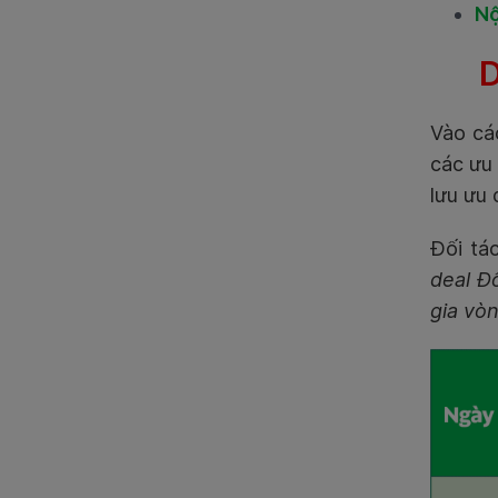
Nộ
D
Vào cá
các ưu
lưu ưu 
Đối tá
deal Đ
gia vò