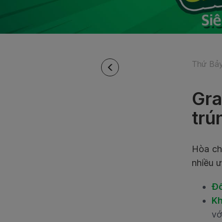
Thứ Bảy
Gra
trú
Hòa ch
nhiều ư
Đố
Kh
vớ