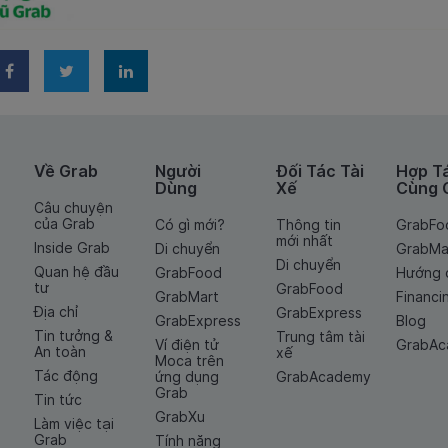
Về Grab
Người
Đối Tác Tài
Hợp T
Dùng
Xế
Cùng 
Câu chuyện
của Grab
Có gì mới?
Thông tin
GrabFo
mới nhất
Inside Grab
Di chuyển
GrabMa
Di chuyển
Quan hệ đầu
GrabFood
Hướng 
tư
GrabFood
GrabMart
Financi
Địa chỉ
GrabExpress
GrabExpress
Blog
Tin tưởng &
Trung tâm tài
Ví điện tử
GrabA
An toàn
xế
Moca trên
Tác động
ứng dụng
GrabAcademy
Grab
Tin tức
GrabXu
Làm việc tại
Grab
Tính năng