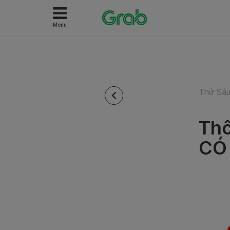
Menu
Thứ Sáu
Thô
CÓ 