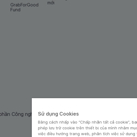
mới
GrabForGood
Fund
Sử dụng Cookies
 phần Công nghệ và Dịch Vụ Moca cung cấp. Mã số doanh ng
Bằng cách nhấp vào “Chấp nhận tất cả cookie”, bạ
phép lưu trữ cookie trên thiết bị của mình nhằm mụ
việc điều hướng trang web, phân tích việc sử dụng