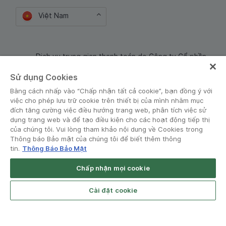
Việt Nam
Dịch vụ trung gian thanh toán do Công ty Cổ phần
Công nghệ và Dịch Vụ Moca cung cấp. Mã số doanh
Sử dụng Cookies
nghiệp: 0106254974
Bằng cách nhấp vào “Chấp nhận tất cả cookie”, bạn đồng ý với
việc cho phép lưu trữ cookie trên thiết bị của mình nhằm mục
đích tăng cường việc điều hướng trang web, phân tích việc sử
dụng trang web và để tạo điều kiện cho các hoạt động tiếp thị
của chúng tôi. Vui lòng tham khảo nội dung về Cookies trong
Thông báo Bảo mật của chúng tôi để biết thêm thông
tin.
Thông Báo Bảo Mật
Điều khoản và Chính sách
•
Thông báo Bảo mật
Chấp nhận mọi cookie
© Grab 2010 - 2026
Open App
Grab Driver for Android
Cài đặt cookie