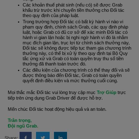
Các khoản thuế phát sinh (nếu có) sẽ được Grab 
khấu trừ trước khi chuyển tiền thưởng cho Đối tác 
theo quy định của pháp luật.
Trong trường hợp Đối tác có bất kỳ hành vi nào vi 
phạm quy định, chính sách Grab, các quy định pháp 
luật, hoặc Grab có đủ cơ sở để xác minh Đối tác có 
hành vi gian lận hoặc bị nghi ngờ hành vi đó là nhằm 
mục đích gian lận, trục lợi từ chính sách thưởng này, 
Đối tác sẽ không được tiếp tục tham gia chương trình 
thưởng này, có thể bị xử lý theo quy định tại Bộ Quy 
tắc ứng xử và Grab có toàn quyền truy thu số tiền 
thưởng đã thanh toán trước đó.
Các điều kiện của chương trình có thể thay đổi và sẽ 
được thông báo đến Đối tác, Grab có toàn quyền 
quyết định điều kiện và mức thưởng cuối cùng.
Mọi thắc mắc Đối tác vui lòng truy cập mục 
Trợ Giúp
 trực 
tiếp trên ứng dụng Grab Driver để được hỗ trợ.
Mến chúc Đối tác hoạt động hiệu quả và an toàn.
Trân trọng,
Đội ngũ Grab.
Share: