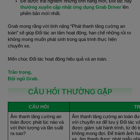
Để được trải nghiệm những tính năng mới, Đối tác hãy
thường xuyên cập nhật ứng dụng Grab Driver
lên
phiên bản mới nhất.
Grab mong rằng với tính năng “Phát thanh tăng cường an
toàn” sẽ giúp Đối tác an tâm hoạt động, hạn chế những rủi ro
không mong muốn phát sinh trong quá trình thực hiện
chuyến xe.
Mến chúc Đối tác hoạt động hiệu quả và an toàn.
Trân trọng,
Đội ngũ Grab.
CÂU HỎI THƯỜNG GẶP
CÂU HỎI
TR
Âm thanh tăng cường an
Âm thanh tăng cường an toàn đượ
toàn được phát lúc nào và
với chuyến xe để lưu ý Đối tác 
với thời lượng và tần suất
được giám sát hành trình, từ đó 
ra sao?
không mong đợi. Để tránh ảnh hư
xe, âm thanh được phát ngẫu nhiê