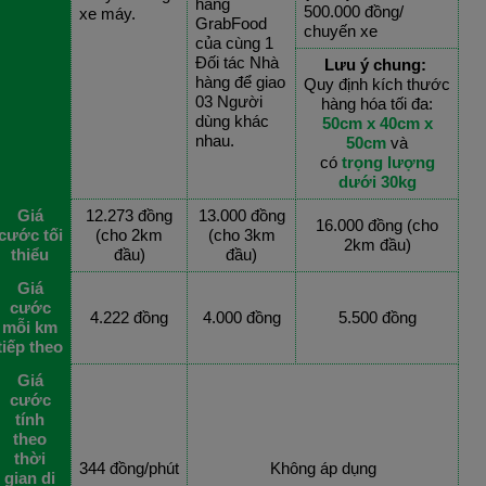
hàng
500.000 đồng/
xe máy.
GrabFood
chuyến xe
của cùng 1
Đối tác Nhà
Lưu ý chung:
hàng để giao
Quy định kích thước
03 Người
hàng hóa tối đa:
dùng khác
50cm x 40cm x
nhau.
50cm
và
có
trọng lượng
dưới 30kg
Giá
12.273 đồng
13.000 đồng
16.000 đồng (cho
cước tối
(cho 2km
(cho 3km
2km đầu)
thiểu
đầu)
đầu)
Giá
cước
4.222 đồng
4.000 đồng
5.500 đồng
mỗi km
tiếp theo
Giá
cước
tính
theo
thời
344 đồng/phút
Không áp dụng
gian di