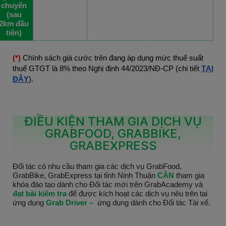
chuyển
(sau
2km đầu
tiên)
(*)
Chính sách giá cước trên đang áp dụng mức thuế suất
thuế GTGT là 8% theo Nghị định 44/2023/NĐ-CP (chi tiết
TẠI
ĐÂY
).
ĐIỀU KIỆN THAM GIA DỊCH VỤ
GRABFOOD, GRABBIKE,
GRABEXPRESS
Đối tác có nhu cầu tham gia các dịch vụ GrabFood,
GrabBike, GrabExpress tại tỉnh Ninh Thuận
CẦN
tham gia
khóa đào tạo dành cho Đối tác mới trên GrabAcademy và
đạt bài kiểm tra
để được kích hoạt các dịch vụ nêu trên tại
ứng dụng
Grab Driver –
ứng dụng dành cho Đối tác Tài xế.