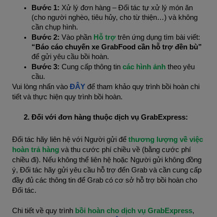
Bước 1:
Xử lý đơn hàng – Đối tác tự xử lý món ăn
(cho người nghèo, tiêu hủy, cho từ thiện…) và không
cần chụp hình.
Bước 2:
Vào phần
Hỗ trợ
trên ứng dụng tìm bài viết:
“Báo cáo chuyến xe GrabFood cần hỗ trợ đền bù”
để gửi yêu cầu bồi hoàn.
Bước 3:
Cung cấp thông tin
các hình ảnh
theo yêu
cầu.
Vui lòng nhấn vào
ĐÂY
để tham khảo quy trình bồi hoàn chi
tiết và thực hiện quy trình bồi hoàn.
Đối với đơn hàng thuộc dịch vụ GrabExpress:
Đối tác hãy liên hệ với Người gửi để
thương lượng về việc
hoàn trả hàng
và thu cước phí chiều về (bằng cước phí
chiều đi). Nếu không thể liên hệ hoặc Người gửi không đồng
ý, Đối tác hãy gửi yêu cầu hỗ trợ đến Grab và cần cung cấp
đầy đủ các thông tin để Grab có cơ sở hỗ trợ bồi hoàn cho
Đối tác.
Chi tiết về quy trình
bồi hoàn cho dịch vụ GrabExpress
,