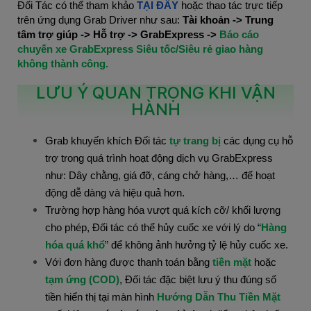
Đối Tác có thể tham khảo
TẠI ĐÂY
hoặc thao tác trực tiếp
trên ứng dụng Grab Driver như sau:
Tài khoản -> Trung
tâm trợ giúp -> Hỗ trợ -> GrabExpress ->
Báo cáo
chuyến xe GrabExpress Siêu tốc/Siêu rẻ giao hàng
không thành công.
LƯU Ý QUAN TRỌNG KHI VẬN
HÀNH
Grab khuyến khích Đối tác
tự trang bị
các dụng cụ hỗ
trợ trong quá trình hoạt động dịch vụ GrabExpress
như: Dây chằng, giá đỡ, cáng chở hàng,… để hoạt
động dễ dàng và hiệu quả hơn.
Trường hợp hàng hóa vượt quá kích cỡ/ khối lượng
cho phép, Đối tác có thể hủy cuốc xe với lý do “
Hàng
hóa quá khổ
” để không ảnh hưởng tỷ lệ hủy cuốc xe.
Với đơn hàng được thanh toán bằng
tiền mặt
hoặc
tạm ứng (COD)
, Đối tác đặc biệt lưu ý thu đúng số
tiền hiển thị tại màn hình
Hướng Dẫn Thu Tiền Mặt