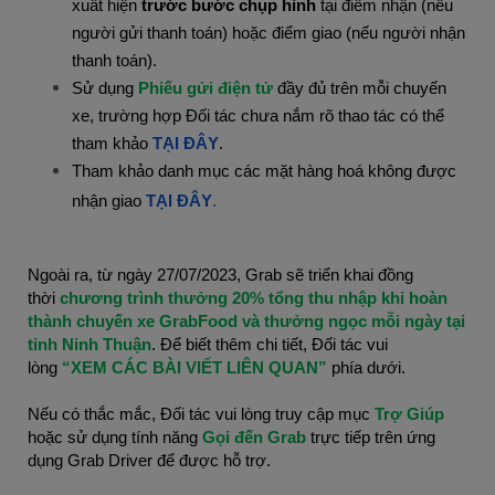
xuất hiện
trước bước chụp hình
tại điểm nhận (nếu
người gửi thanh toán) hoặc điểm giao (nếu người nhận
thanh toán).
Sử dụng
Phiếu gửi điện tử
đầy đủ trên mỗi chuyến
xe, trường hợp Đối tác chưa nắm rõ thao tác có thể
tham khảo
TẠI ĐÂY
.
Tham khảo danh mục các mặt hàng hoá không được
nhận giao
TẠI ĐÂY
.
Ngoài ra, từ ngày 27/07/2023, Grab sẽ triển khai đồng
thời
chương trình thưởng 20% tổng thu nhập khi hoàn
thành chuyến xe GrabFood và thưởng ngọc mỗi ngày tại
tỉnh Ninh Thuận
. Để biết thêm chi tiết, Đối tác vui
lòng
“XEM CÁC BÀI VIẾT LIÊN QUAN”
phía dưới.
Nếu có thắc mắc, Đối tác vui lòng truy cập mục
Trợ Giúp
hoặc sử dụng tính năng
Gọi đến Grab
trực tiếp trên ứng
dụng Grab Driver để được hỗ trợ.