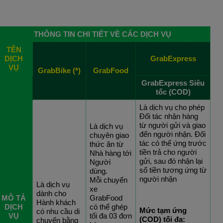
THÔNG TIN CHI TIẾT VỀ CÁC DỊCH VỤ
TÊN
DỊCH
GrabExpress
VỤ
GrabBike (*)
GrabFood
GrabExpress Siêu
tốc (COD)
Là dịch vụ cho phép
Đối tác nhận hàng
từ người gửi và giao
Là dịch vụ
đến người nhận. Đối
chuyên giao
tác có thể ứng trước
thức ăn từ
tiền trả cho người
Nhà hàng tới
gửi, sau đó nhận lại
Người
số tiền tương ứng từ
dùng.
người nhận
Mỗi chuyến
Là dịch vụ
xe
dành cho
MÔ TẢ
GrabFood
Hành khách
DỊCH
có thể ghép
Mức tạm ứng
có nhu cầu di
VỤ
tối đa 03 đơn
(COD) tối đa:
chuyển bằng