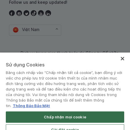
Follow us and keep updated!
Việt Nam
Dịch vụ trung gian thanh toán do Công ty Cổ phần
Công nghệ và Dịch Vụ Moca cung cấp. Mã số doanh
Sử dụng Cookies
nghiệp: 0106254974
Bằng cách nhấp vào “Chấp nhận tất cả cookie”, bạn đồng ý với
việc cho phép lưu trữ cookie trên thiết bị của mình nhằm mục
đích tăng cường việc điều hướng trang web, phân tích việc sử
dụng trang web và để tạo điều kiện cho các hoạt động tiếp thị
của chúng tôi. Vui lòng tham khảo nội dung về Cookies trong
Thông báo Bảo mật của chúng tôi để biết thêm thông
tin.
Thông Báo Bảo Mật
Điều khoản và Chính sách
•
Thông báo Bảo mật
Chấp nhận mọi cookie
© Grab 2010 - 2026
Open App
Grab Driver for Android
Cài đặt cookie