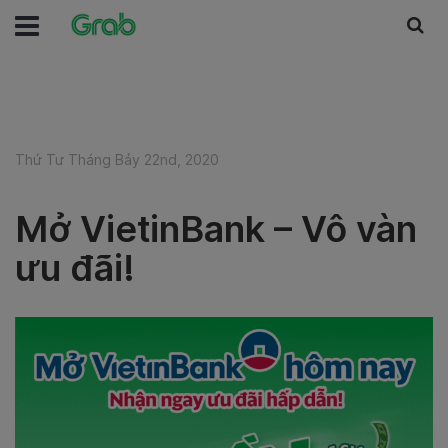
Thứ Tư Tháng Bảy 22nd, 2020
Mở VietinBank – Vô vàn
ưu đãi!