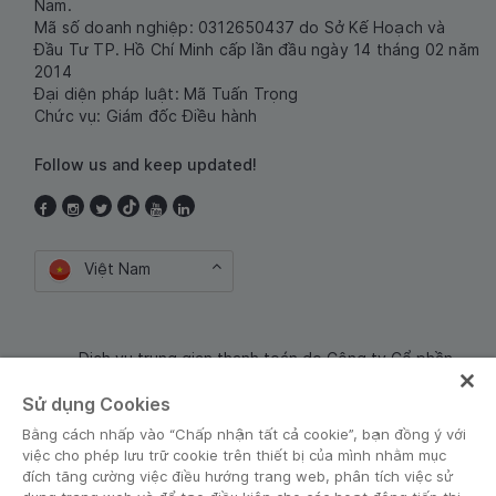
Nam.
Mã số doanh nghiệp: 0312650437 do Sở Kế Hoạch và
Đầu Tư TP. Hồ Chí Minh cấp lần đầu ngày 14 tháng 02 năm
2014
Đại diện pháp luật: Mã Tuấn Trọng
Chức vụ: Giám đốc Điều hành
Follow us and keep updated!
Việt Nam
Dịch vụ trung gian thanh toán do Công ty Cổ phần
Công nghệ và Dịch Vụ Moca cung cấp. Mã số doanh
Sử dụng Cookies
nghiệp: 0106254974
Bằng cách nhấp vào “Chấp nhận tất cả cookie”, bạn đồng ý với
việc cho phép lưu trữ cookie trên thiết bị của mình nhằm mục
đích tăng cường việc điều hướng trang web, phân tích việc sử