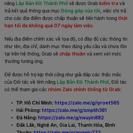
năng
Lập Bản Đồ Thành Phố
sẽ được Grab
kiểm tra
và
trả kết quả thông qua mục
Đóng góp của tôi
,
việc chi trả
cho các địa điểm được chấp thuận sẽ tiến hành trong
thời
hạn tối đa không quá 07 ngày làm việc.
Nếu địa điểm chính xác về tọa độ, có đầy đủ các thông tin
như tên, địa chỉ, danh mục theo đúng yêu cầu và chưa tồn
tại trên hệ thống, Grab sẽ
chấp thuận
và xem xét mức
thưởng tương ứng.
Để được hỗ trợ kịp thời cũng như giải đáp các thắc mắc
của Đối tác về tính năng
Lập Bản Đồ Thành Phố
, Đối tác
có thể tham gia các
nhóm Zalo chính thống từ Grab
:
https://zalo.me/g/iyroet565
TP.
Hồ Chí Minh:
Hải Phòng:
https://zalo.me/g/smplih381
Đà Nẵng:
https://zalo.me/g/nxuyin882
Đắk Lắk, Nghệ An, Gia Lai, Thanh Hóa, Bình
Thuận:
https://zalo.me/g/angwju772