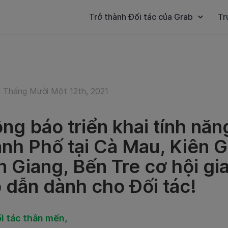
Trở thành Đối tác của Grab
Tr
 Tháng Mười Một 12th, 2021
ng báo triển khai tính nă
nh Phố tại Cà Mau, Kiên G
n Giang, Bến Tre cơ hội gi
 dẫn dành cho Đối tác!
i tác thân mến,