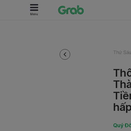
Menu
Thứ Sáu
Thô
Thà
Tiề
hấp
Quý Đố