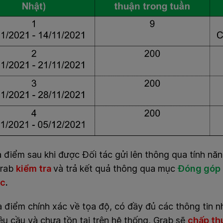
 điểm sau khi được Đối tác gửi lên thông qua tính nă
Grab
kiểm tra
và trả kết quả thông qua mục
Đóng góp 
ệc
.
 điểm chính xác về tọa độ, có đầy đủ các thông tin n
u cầu và chưa tồn tại trên hệ thống, Grab sẽ
chấp th