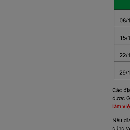
Các địa
được 
làm vi
Nếu địa
đúng yê