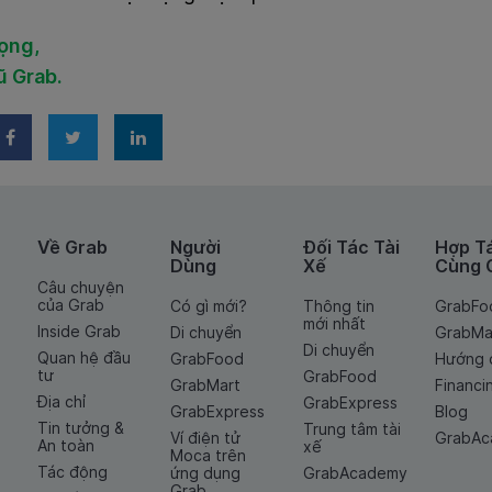
rọng,
ũ Grab.
Về Grab
Người
Đối Tác Tài
Hợp T
Dùng
Xế
Cùng 
Câu chuyện
của Grab
Có gì mới?
Thông tin
GrabFo
mới nhất
Inside Grab
Di chuyển
GrabMa
Di chuyển
Quan hệ đầu
GrabFood
Hướng 
tư
GrabFood
GrabMart
Financi
Địa chỉ
GrabExpress
GrabExpress
Blog
Tin tưởng &
Trung tâm tài
Ví điện tử
GrabA
An toàn
xế
Moca trên
Tác động
ứng dụng
GrabAcademy
Grab