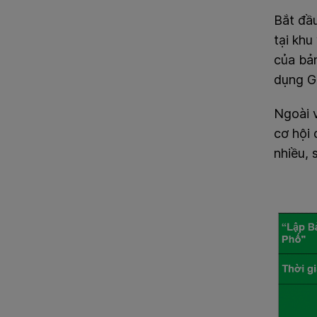
Bắt đầ
tại khu 
của bản
dụng
G
Ngoài v
cơ hội 
nhiều, 