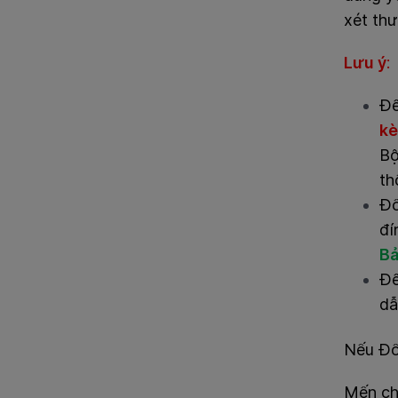
xét th
Lưu ý
:
Đê
ke
Bô
th
Đố
đi
Bả
Để
dâ
Nếu Đố
Mến ch