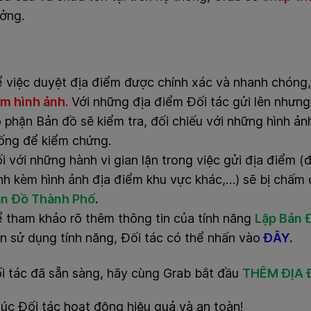
ưởng.
̉ việc duyệt địa điểm được chính xác và nhanh chóng
̀m hình ảnh.
Với những địa điểm Đối tác gửi lên nhưng
̣ phận Bản đồ sẽ kiểm tra, đối chiếu với những hình ả
ống để kiểm chứng.
i với những hành vi gian lận trong việc gửi địa điểm (đị
́nh kèm hình ảnh địa điểm khu vực khác,…) sẽ bị ch
n Đồ Thành Phố
.
 tham khảo rõ thêm thông tin của tính năng
Lập Bản 
̃n sử dụng tính năng, Đối tác có thể nhấn vào
ĐÂY
.
i tác đã sẵn sàng, hãy cùng Grab bắt đầu
THÊM ĐỊA 
úc Đối tác hoạt động hiệu quả và an toàn!