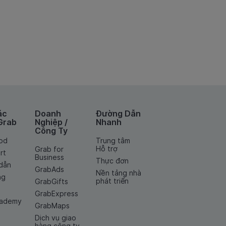
ác
Doanh
Đường Dẫn
Grab
Nghiệp /
Nhanh
Công Ty
od
Trung tâm
Hỗ trợ
Grab for
rt
Business
Thực đơn
dẫn
GrabAds
Nền tảng nhà
ng
phát triển
GrabGifts
GrabExpress
cademy
GrabMaps
Dịch vụ giao
hàng công ty