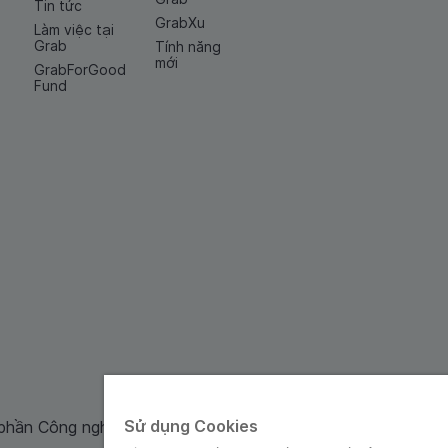
Tin tức
GrabXu
Làm việc tại
Grab
Tính năng
mới
GrabForGood
Fund
Sử dụng Cookies
 phần Công nghệ và Dịch Vụ Moca cung cấp. Mã số doanh ng