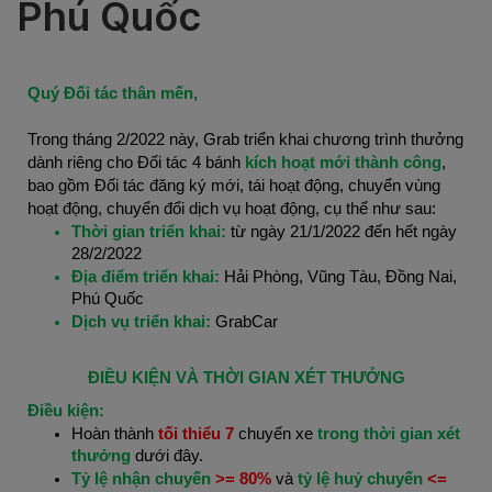
Phú Quốc
Quý Đối tác thân mến,
Trong tháng 2/2022 này, Grab triển khai chương trình thưởng
dành riêng cho Đối tác 4 bánh
kích hoạt mới thành công
,
bao gồm Đối tác đăng ký mới, tái hoạt động, chuyển vùng
hoạt động, chuyển đổi dịch vụ hoạt động, cụ thể như sau:
Thời gian triển khai:
từ ngày
21/1/2022 đến hết ngày
28/2/2022
Địa điểm triển khai:
Hải Phòng, Vũng Tàu, Đồng Nai,
Phú Quốc
Dịch vụ triển khai:
GrabCar
ĐIỀU KIỆN VÀ THỜI GIAN XÉT THƯỞNG
Điều kiện:
Hoàn thành
tối thiểu 7
chuyến xe
trong thời gian xét
thưởng
dưới đây.
Tỷ lệ nhận chuyến
>= 80%
và
tỷ lệ huỷ chuyến
<=