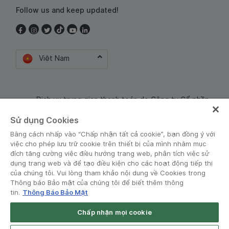
Follow us and keep updated!
Việt Nam
Dịch vụ trung gian thanh toán do Công ty Cổ phần
Công nghệ và Dịch Vụ Moca cung cấp. Mã số doanh
Sử dụng Cookies
nghiệp: 0106254974
Bằng cách nhấp vào “Chấp nhận tất cả cookie”, bạn đồng ý với
việc cho phép lưu trữ cookie trên thiết bị của mình nhằm mục
đích tăng cường việc điều hướng trang web, phân tích việc sử
dụng trang web và để tạo điều kiện cho các hoạt động tiếp thị
của chúng tôi. Vui lòng tham khảo nội dung về Cookies trong
Thông báo Bảo mật của chúng tôi để biết thêm thông
tin.
Thông Báo Bảo Mật
Điều khoản và Chính sách
•
Thông báo Bảo mật
Chấp nhận mọi cookie
© Grab 2010 - 2026
Open App