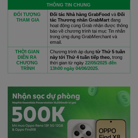
THÔNG TIN CHUNG 
ĐỐI TƯỢNG 
Đối tác Nhà hàng GrabFood
 và
 Đối 
THAM GIA
tác Thương nhân GrabMart 
đang 
hoạt động cùng Grab nhận được thông 
báo về chương trình tại mục Tin nhắn 
trong ứng dụng GrabMerchant và 
email.
THỜI GIAN 
Chương trình áp dụng 
từ Thứ 5 tuần 
DIỄN RA 
này tới Thứ 4 tuần tiếp theo, 
trong 
CHƯƠNG 
thời gian từ ngày 
22/05/2025 đến 
TRÌNH
13h00 ngày 04/06/2025.