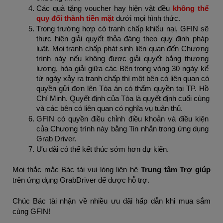
Các quà tặng voucher hay hiện vật đều 
không thể 
quy đổi thành tiền mặt 
dưới mọi hình thức. 
Trong trường hợp có tranh chấp khiếu nại, GFIN sẽ 
thực hiện giải quyết thỏa đáng theo quy định pháp 
luật. Mọi tranh chấp phát sinh liên quan đến Chương 
trình này nếu không được giải quyết bằng thương 
lượng, hòa giải giữa các Bên trong vòng 30 ngày kể 
từ ngày xảy ra tranh chấp thì một bên có liên quan có 
quyền gửi đơn lên Tòa án có thẩm quyền tại TP. Hồ 
Chí Minh. Quyết định của Tòa là quyết định cuối cùng 
và các bên có liên quan có nghĩa vụ tuân thủ.
GFIN có quyền điều chỉnh điều khoản và điều kiện 
của Chương trình này bằng Tin nhắn trong ứng dụng 
Grab Driver.
Ưu đãi có thể kết thúc sớm hơn dự kiến. 
Mọi thắc mắc Bác tài vui lòng liên hệ 
Trung tâm Trợ giúp 
trên ứng dụng GrabDriver để được hỗ trợ.
Chúc Bác tài nhận về nhiều ưu đãi hấp dẫn khi mua sắm 
cùng GFIN!