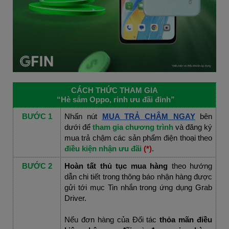
CÁCH THỨC THAM GIA
 “Hè sắm Oppo, rinh ưu đãi đỉnh”
BƯỚC 1
Nhấn nút
MUA TRẢ CHẬM NGAY
 bên 
dưới để
 tham gia chương trình 
và
đăng ký 
mua trả chậm các sản phẩm điện thoại theo 
điều kiện nhận ưu đãi
 (*)
.
BƯỚC 2
Hoàn tất thủ tục mua hàng
 theo hướng 
dẫn chi tiết trong thông báo nhận hàng được 
gửi tới mục Tin nhắn trong ứng dụng Grab 
Driver.
Nếu đơn hàng của Đối tác 
thỏa mãn điều 