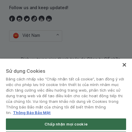
Follow us and keep updated!
Việt Nam
Dịch vụ trung gian thanh toán do Công ty Cổ phần
Công nghệ và Dịch Vụ Moca cung cấp. Mã số doanh
Sử dụng Cookies
nghiệp: 0106254974
Bằng cách nhấp vào “Chấp nhận tất cả cookie”, bạn đồng ý với
việc cho phép lưu trữ cookie trên thiết bị của mình nhằm mục
đích tăng cường việc điều hướng trang web, phân tích việc sử
dụng trang web và để tạo điều kiện cho các hoạt động tiếp thị
của chúng tôi. Vui lòng tham khảo nội dung về Cookies trong
Thông báo Bảo mật của chúng tôi để biết thêm thông
tin.
Thông Báo Bảo Mật
Điều khoản và Chính sách
•
Thông báo Bảo mật
Chấp nhận mọi cookie