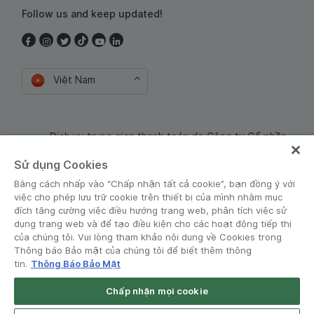
Follow us and keep updated!
Việt Nam
Dịch vụ trung gian thanh toán do Công ty Cổ phần
Công nghệ và Dịch Vụ Moca cung cấp. Mã số doanh
Sử dụng Cookies
nghiệp: 0106254974
Bằng cách nhấp vào “Chấp nhận tất cả cookie”, bạn đồng ý với
việc cho phép lưu trữ cookie trên thiết bị của mình nhằm mục
đích tăng cường việc điều hướng trang web, phân tích việc sử
dụng trang web và để tạo điều kiện cho các hoạt động tiếp thị
của chúng tôi. Vui lòng tham khảo nội dung về Cookies trong
Thông báo Bảo mật của chúng tôi để biết thêm thông
tin.
Thông Báo Bảo Mật
Điều khoản và Chính sách
•
Thông báo Bảo mật
Chấp nhận mọi cookie
© Grab 2010 - 2026
Open App