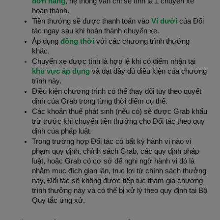
đơn hàng
, hệ thống vẫn chỉ sẽ tính là 1 chuyến xe
hoàn thành.
Tiền thưởng sẽ được thanh toán vào
Ví dưới
của Đối
tác ngay sau khi hoàn thành chuyến xe.
Áp dụng
đồng thời
với các chương trình thưởng
khác.
Chuyến xe được tính là hợp lệ khi có điểm nhận tại
khu vực áp dụng
và đạt đầy đủ điều kiện của chương
trình này.
Điều kiện chương trình có thể thay đổi tùy theo quyết
định của Grab trong từng thời điểm cụ thể.
Các khoản thuế phát sinh (nếu có) sẽ được Grab khấu
trừ trước khi chuyển tiền thưởng cho Đối tác theo quy
định của pháp luật.
Trong trường hợp Đối tác có bất kỳ hành vi nào vi
phạm quy định, chính sách Grab, các quy định pháp
luật, hoặc Grab có cơ sở để nghi ngờ hành vi đó là
nhằm mục đích gian lận, trục lợi từ chính sách thưởng
này, Đối tác sẽ không được tiếp tục tham gia chương
trình thưởng này và có thể bị xử lý theo quy định tại Bộ
Quy tắc ứng xử.