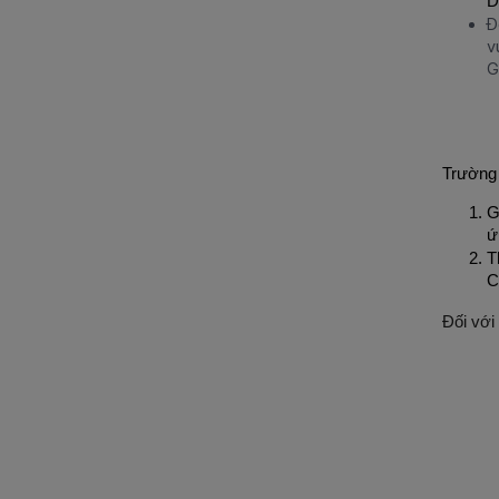
D
Đ
v
G
Trường
G
ứ
T
C
Đối với