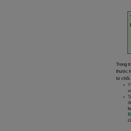
Trong t
thước h
từ chối.
Y
v
T
đ
b
B
c