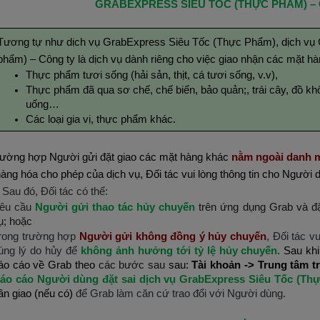
GRABEXPRESS SIÊU TỐC (THỰC PHẨM) –
Tương tự như dịch vụ GrabExpress Siêu Tốc (Thực Phẩm), dịch vụ 
phẩm) – Công ty là dịch vụ dành riêng cho việc giao nhận các mặt 
Thực phẩm tươi sống (hải sản, thịt, cá tươi sống, v.v),
Thực phẩm đã qua sơ chế, chế biến, bảo quản;, trái cây, đồ khô
uống…
Các loại gia vị, thực phẩm khác.
rường hợp Người gửi đặt giao các mặt hàng khác
nằm ngoài danh m
àng hóa cho phép của dịch vụ, Đối tác vui lòng thông tin cho Người 
Sau đó, Đối tác có thể:
êu cầu
Người gửi thao tác hủy chuyến
trên ứng dụng Grab và đặ
ụ; hoặc
rong trường hợp
Người gửi không đồng ý hủy chuyến
, Đối tác v
úng lý do hủy
để
không ảnh hưởng tới tỷ lệ hủy chuyến.
Sau khi
áo cáo về Grab theo
các bước sau
sau:
Tài khoản -> Trung tâm t
áo cáo Người dùng đặt sai dịch vụ GrabExpress Siêu Tốc (Th
ần giao (nếu có)
để Grab làm căn cứ trao đổi với Người dùng.