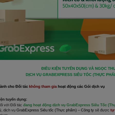
ĐIỀU KIỆN TUYỂN DỤNG VÀ NGỌC T
DỊCH VỤ GRABEXPRESS SIÊU TỐC (THỰC PHẨ
ành cho Đối tác
không tham gia
hoạt động các Gói dịch vụ
iện tuyển dụng:
ối với Đối tác
đang hoạt động dịch vụ GrabExpress Siêu Tốc (Th
ý,
dịch vụ
GrabExpress Siêu tốc (Thực phẩm) – Công ty
sẽ được
tự