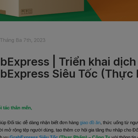
Tháng Ba 7th, 2023
bExpress | Triển khai dịch
bExpress Siêu Tốc (Thực
i tác thân mến,
úp Đối tác dễ dàng nhận biết đơn hàng
giao đồ ăn
, thức uống từ ngư
ời mở rộng tệp người dùng, tạo thêm cơ hội gia tăng thu nhập cho Đối
ch vụ
GrabExpress Siêu Tốc
(Thực Phẩm) – Công Ty
với thông tin