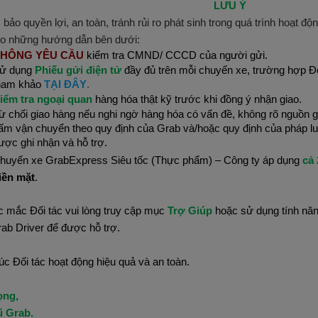
LƯU Ý
bảo quyền lợi, an toàn, tránh rủi ro phát sinh trong quá trình hoạt độ
eo những hướng dẫn bên dưới:
HÔNG YÊU CẦU
kiểm tra CMND/ CCCD của người gửi.
ử dụng
Phiếu gửi điện tử
đầy đủ trên mỗi chuyến xe, trường hợp Đố
ham khảo
TẠI ĐÂY
.
iểm tra ngoại quan
hàng hóa thật kỹ trước khi đồng ý nhận giao.
ừ chối giao hàng nếu nghi ngờ hàng hóa có vấn đề, không rõ nguồn 
ấm vận chuyển theo quy định của Grab và/hoặc quy định của pháp luậ
ược ghi nhận và hỗ trợ.
huyến xe GrabExpress Siêu tốc (Thực phẩm) – Công ty áp dụng
cả 
iền mặt
.
c mắc Đối tác vui lòng truy cập mục
Trợ Giúp
hoặc sử dụng tính nă
ab Driver để được hỗ trợ.
c Đối tác hoạt động hiệu quả và an toàn.
ọng,
ũ Grab.