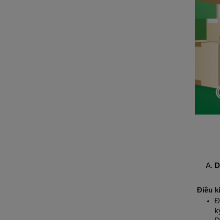
D
Điều k
Đ
k