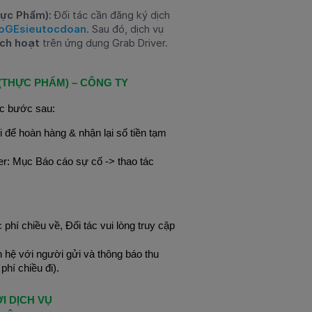
hực Phẩm):
Đối tác
cần đăng ký dịch
taoGEsieutocdoan
. Sau đó, dịch vụ
ích hoạt
trên ứng dụng Grab Driver.
(THỰC PHẨM) – CÔNG TY
các bước sau:
i để hoàn hàng & nhận lại số tiền tạm
er: Mục Báo cáo sự cố -> thao tác
hí chiều về, Đối tác vui lòng truy cập
ên hệ với người gửi và thông báo thu
hí chiều đi).
I DỊCH VỤ