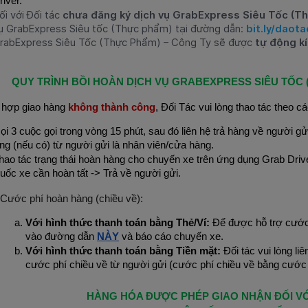
river.
ối với Đối tác
chưa đăng ký dịch vụ GrabExpress Siêu Tốc (T
ụ
GrabExpress Siêu tốc (Thực phẩm)
tại đường dẫn:
bit.ly/dao
rabExpress Siêu Tốc (Thực Phẩm) – Công Ty sẽ được
tự động k
QUY TRÌNH BỒI HOÀN DỊCH VỤ GRABEXPRESS SIÊU TỐC 
 hợp giao hàng
không thành công
, Đối Tác vui lòng thao tác theo 
ọi 3 cuộc gọi trong vòng 15 phút, sau đó liên hệ trả hàng về người gử
ng (nếu có) từ người gửi là nhân viên/cửa hàng.
hao tác trạng thái hoàn hàng cho chuyến xe trên ứng dụng Grab Driv
uốc xe cần hoàn tất -> Trả về người gửi.
 Cước phí hoàn hàng (chiều về):
Với hình thức thanh toán bằng Thẻ/Ví:
Để được hỗ trợ cước p
vào đường dẫn
NÀY
và báo cáo chuyến xe.
Với hình thức thanh toán bằng Tiền mặt:
Đối tác vui lòng li
cước phí chiều về từ người gửi (cước phí chiều về bằng cước p
HÀNG HÓA ĐƯỢC PHÉP GIAO NHẬN ĐỐI VỚ