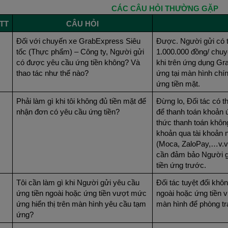
CÁC CÂU HỎI THƯỜNG GẶP
TT
CÂU HỎI
Đối với chuyến xe GrabExpress Siêu
Được. Người gửi có t
tốc (Thực phẩm) – Công ty, Người gửi
1.000.000 đồng/ chuyế
có được yêu cầu ứng tiền không? Và
khi trên ứng dụng Grab
thao tác như thế nào?
ứng tại màn hình chí
ứng tiền mặt.
Phải làm gì khi tôi không đủ tiền mặt để
Đừng lo, Đối tác có 
nhận đơn có yêu cầu ứng tiền?
để thanh toán khoản 
thức thanh toán khôn
khoản qua tài khoản 
(Moca, ZaloPay,…v.v)
cần đảm bảo Người g
tiền ứng trước.
Tôi cần làm gì khi Người gửi yêu cầu
Đối tác tuyệt đối khô
ứng tiền ngoài hoặc ứng tiền vượt mức
ngoài hoặc ứng tiền v
ứng hiển thị trên màn hình yêu cầu tạm
màn hình để phòng trá
ứng?