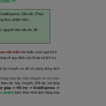
 CÔNG TY
GrabExpress Siêu tốc (Thực
hàng thực phẩm như:
, nguyên liệu nấu ăn, đồ
ục nêu trên
và/ hoặc vượt quá kích
dùng về quy định của Grab và lịch s
ự
t lại chuyến xe để sử dụng đúng dịch
ui lòng thao tác hủy chuyến xe và chọn
 thao tác hủy chuyến, Đối tác vui lòng
rợ giúp -> Hỗ trợ -> GrabExpress ->
ực phẩm)
kèm theo hình ảnh hàng hóa