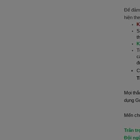
Để đảm 
hiện th
K
S
t
K
T
c
đ
C
T
Mọi thắ
dụng Gr
Mến chú
Trân tr
Đội ng