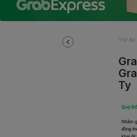
Thứ Ba 
Gra
Gra
Ty
Quý Đố
Nhằm gi
đồng th
khai dị