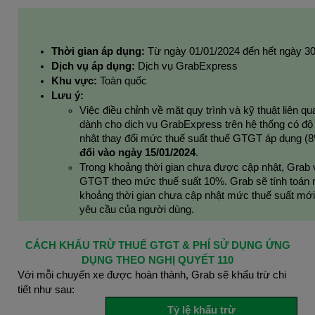
Thời gian áp dụng:
Từ ngày 01/01/2024 đến hết ngày 30
Dịch vụ áp dụng:
Dịch vụ GrabExpress
Khu vực:
Toàn quốc
Lưu ý:
Việc điều chỉnh về mặt quy trình và kỹ thuật liên
dành cho dịch vụ GrabExpress trên hệ thống có độ 
nhật thay đổi mức thuế suất thuế GTGT áp dụng (
đổi vào ngày 15/01/2024
.
Trong khoảng thời gian chưa được cập nhật, Grab v
GTGT theo mức thuế suất 10%. Grab sẽ tính toán
khoảng thời gian chưa cập nhật mức thuế suất mới
yêu cầu của người dùng.
CÁCH KHẤU TRỪ THUẾ GTGT & PHÍ SỬ DỤNG ỨNG
DỤNG THEO NGHỊ QUYẾT 110
Với mỗi chuyến xe được hoàn thành, Grab sẽ khấu trừ chi
tiết như sau:
Tỷ lệ khấu trừ