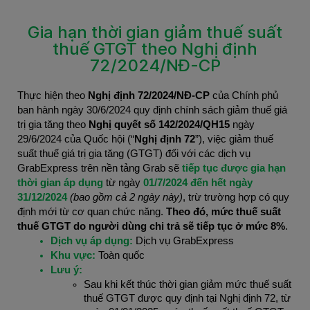
Gia hạn thời gian giảm thuế suất
thuế GTGT theo Nghị định
72/2024/NĐ-CP
Thực hiện theo
Nghị định 72/2024/NĐ-CP
của Chính phủ
ban hành ngày 30/6/2024 quy định chính sách giảm thuế giá
trị gia tăng theo
Nghị quyết số 142/2024/QH15
ngày
29/6/2024 của Quốc hội (“
Nghị định 72
”), việc giảm thuế
suất thuế giá trị gia tăng (GTGT) đối với các dịch vụ
GrabExpress trên nền tảng Grab sẽ
tiếp tục được gia hạn
thời gian áp dụng
từ ngày
01/7/2024 đến hết ngày
31/12/2024
(bao gồm cả 2 ngày này)
, trừ trường hợp có quy
định mới từ cơ quan chức năng.
Theo đó, mức thuế suất
thuế GTGT do người dùng chi trả sẽ tiếp tục ở mức 8%
.
Dịch vụ áp dụng:
Dịch vụ GrabExpress
Khu vực:
Toàn quốc
Lưu ý:
Sau khi kết thúc thời gian giảm mức thuế suất
thuế GTGT được quy định tại Nghị định 72, từ