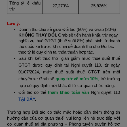
Tổng tỷ lệ khấu
27,273%
25,926%
trừ
Lưu ý:
Doanh thu chia sẻ giữa Đối tác (80%) và Grab (20%)
KHÔNG THAY ĐỔI.
Grab sẽ tiến hành khấu trừ ngay
nghĩa vụ thuế GTGT (thuế suất 8%) phát sinh từ doanh
thu cuốc xe trước khi chia sẻ doanh thu cho Đối tác
theo tỷ lệ quy định tại thỏa thuận hợp tác.
Sau khi kết thúc thời gian giảm mức thuế suất thuế
GTGT được quy định tại Nghị quyết 110, từ ngày
01/07/2024, mức thuế suất thuế GTGT trên mỗi
chuyến xe Grab sẽ
quay trở về mức 10%,
trừ trường
hợp có quy định mới khác đi từ cơ quan chức năng.
Đối tác có thể
tham khảo toàn văn
Nghị quyết 110
TẠI ĐÂY
.
Trường hợp Đối tác có thắc mắc hoặc cần thêm thông tin
hướng dẫn của cơ quan thuế, vui lòng liên hệ trực tiếp với
cơ quan thuế tại địa phương – Phòng tuyên truyền hỗ trợ