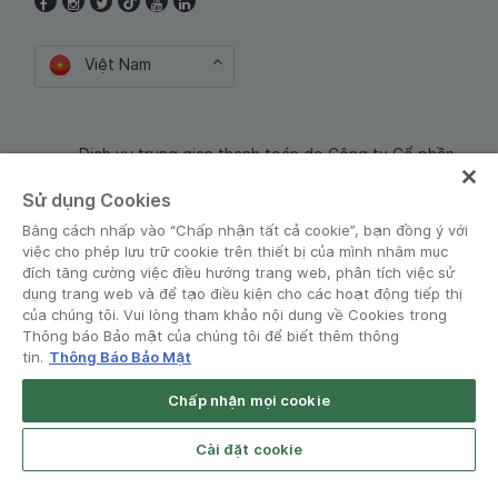
Việt Nam
Dịch vụ trung gian thanh toán do Công ty Cổ phần
Công nghệ và Dịch Vụ Moca cung cấp. Mã số doanh
Sử dụng Cookies
nghiệp: 0106254974
Bằng cách nhấp vào “Chấp nhận tất cả cookie”, bạn đồng ý với
việc cho phép lưu trữ cookie trên thiết bị của mình nhằm mục
đích tăng cường việc điều hướng trang web, phân tích việc sử
dụng trang web và để tạo điều kiện cho các hoạt động tiếp thị
của chúng tôi. Vui lòng tham khảo nội dung về Cookies trong
Thông báo Bảo mật của chúng tôi để biết thêm thông
tin.
Thông Báo Bảo Mật
Điều khoản và Chính sách
•
Thông báo Bảo mật
Chấp nhận mọi cookie
© Grab 2010 - 2026
Open App
Grab Driver for Android
Cài đặt cookie