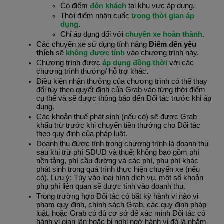
Có điểm 
đón khách
 tại khu vực áp dụng.
Thời điểm nhận cuốc 
trong thời gian áp 
dụng
.
Chỉ áp dụng đối với 
chuyến xe hoàn thành
.
Các chuyến xe sử dụng tính năng 
Điểm đến yêu 
thích
 sẽ 
không được tính
 vào chương trình này.
Chương trình được
 áp dụng đồng thời 
với các 
chương trình thưởng/ hỗ trợ khác.
Điều kiện nhận thưởng của chương trình có thể thay 
đổi tùy theo quyết định của Grab vào từng thời điểm 
cụ thể và sẽ được thông báo đến Đối tác trước khi áp 
dụng.
Các khoản thuế phát sinh (nếu có) sẽ được Grab 
khấu trừ trước khi chuyển tiền thưởng cho Đối tác 
theo quy định của pháp luật.
Doanh thu được tính trong chương trình là doanh thu 
sau khi trừ phí SDUD và thuế; không bao gồm phí 
nền tảng, phí cầu đường và các phí, phụ phí khác 
phát sinh trong quá trình thực hiện chuyến xe (nếu 
có). Lưu ý: Tùy vào loại hình dịch vụ, một số khoản 
phụ phí liên quan sẽ được tính vào doanh thu.
Trong trường hợp Đối tác có bất kỳ hành vi nào vi 
phạm quy định, chính sách Grab, các quy định pháp 
luật, hoặc Grab có đủ cơ sở để xác minh Đối tác có 
hành vi gian lận hoặc bị nghi ngờ hành vi đó là nhằm 