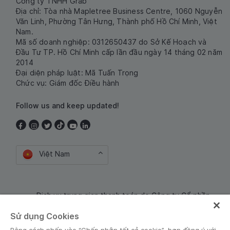
Công ty TNHH Grab
Địa chỉ: Tòa nhà Mapletree Business Centre, 1060 Nguyễn
Văn Linh, Phường Tân Hưng, Thành phố Hồ Chí Minh, Việt
Nam.
Mã số doanh nghiệp: 0312650437 do Sở Kế Hoạch và
Đầu Tư TP. Hồ Chí Minh cấp lần đầu ngày 14 tháng 02 năm
2014
Đại diện pháp luật: Mã Tuấn Trọng
Chức vụ: Giám đốc Điều hành
Follow us and keep updated!
Việt Nam
Dịch vụ trung gian thanh toán do Công ty Cổ phần
Công nghệ và Dịch Vụ Moca cung cấp. Mã số doanh
Sử dụng Cookies
nghiệp: 0106254974