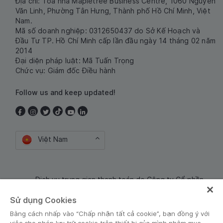
Địa chỉ: Tòa nhà Mapletree Business Centre, 1060 Nguyễn
Văn Linh, Phường Tân Hưng, Thành phố Hồ Chí Minh, Việt
Nam.
Mã số doanh nghiệp: 0312650437 do Sở Kế Hoạch và
Đầu Tư TP. Hồ Chí Minh cấp lần đầu ngày 14 tháng 02 năm
2014
Đại diện pháp luật: Mã Tuấn Trọng
Chức vụ: Giám đốc Điều hành
Follow us and keep updated!
Việt Nam
Dịch vụ trung gian thanh toán do Công ty Cổ phần
Công nghệ và Dịch Vụ Moca cung cấp. Mã số doanh
Sử dụng Cookies
nghiệp: 0106254974
Bằng cách nhấp vào “Chấp nhận tất cả cookie”, bạn đồng ý với