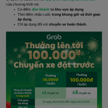
của chương trình và:
Có điểm 
đón khách
 tại 
khu vực áp dụng
.
Thời điểm nhận cuốc
 trong khung giờ và thời gian 
áp dụng
.
Chỉ áp dụng đối với 
chuyến xe hoàn thành
.