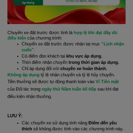
Chuyến xe đặt trước được tính là 
hợp lệ khi đạt đầy đủ 
điều kiện
 của chương trình:
Chuyến xe đặt trước được nhận tại mục
“Lịch nhận 
cuốc”
.
Có điểm đón khách tại
 khu vực áp dụng
.
Thời điểm nhận chuyến
 trong thời gian áp dụng.
Chỉ áp dụng đối với 
chuyến xe hoàn thành
.
Không áp dụng
 tỷ lệ nhận chuyến và tỷ lệ hủy chuyến.
Tiền thưởng sẽ được tự động thanh toán vào
Ví Tiền mặt
của Đối tác trong
ngày thứ Năm tuần kế tiếp
sau khi đạt
điều kiện nhận thưởng.
LƯU Ý:
Các chuyến xe sử dụng tính năng 
Điểm đến yêu 
thích
 sẽ không được tính vào các chương trình này.