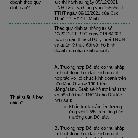
doanh theo quy 
lực thi hành từ ngày 05/12/2021 
định nào?
(“NĐ 126”) và Công văn 16855/CT-
TTHT ngày 08/12/2021 của Cục 
Thuế TP. Hồ Chí Minh.
Theo quy định tại thông tư số 
40/2021/TT-BTC ngày 01/06/2021 
hướng dẫn thuế GTGT, thuế TNCN 
và quản lý thuế đối với hộ kinh 
doanh, cá nhân kinh doanh:
A.
 Trường hợp Đối tác có thu nhập 
từ hoạt động hợp tác kinh doanh 
hợp tác với tổ chức kinh doanh trên 
nền tảng Grab
 > 100 triệu 
đồng/năm
, Grab sẽ hỗ trợ khấu trừ 
và nộp hộ thuế TNCN cho Đối tác, 
Thuế suất là bao 
như sau:
nhiêu?
Khấu trừ khoản tiền tương 
ứng với 1,5% trên tổng tiền 
thưởng của Đối tác. 
B. 
Trường hợp Đối tác có thu nhập 
từ hoạt động hợp tác kinh doanh 