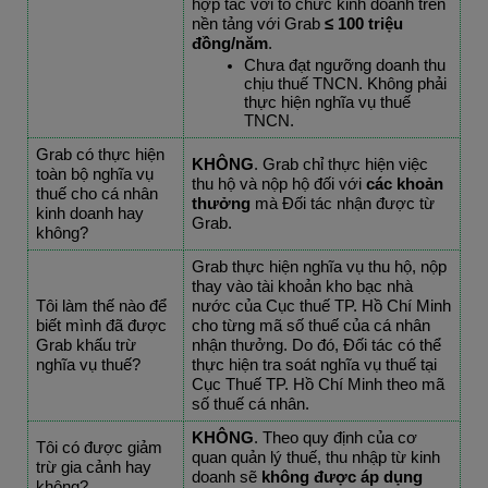
hợp tác với tổ chức kinh doanh trên 
nền tảng với Grab 
≤ 100 triệu 
đồng/năm
.
Chưa đạt ngưỡng doanh thu 
chịu thuế TNCN. Không phải 
thực hiện nghĩa vụ thuế 
TNCN.
Grab có thực hiện 
KHÔNG
. Grab chỉ thực hiện việc 
toàn bộ nghĩa vụ 
thu hộ và nộp hộ đối với 
các khoản 
thuế cho cá nhân 
thưởng
 mà Đối tác nhận được từ 
kinh doanh hay 
Grab
.
không?
Grab thực hiện nghĩa vụ thu hộ, nộp 
thay vào tài khoản kho bạc nhà 
Tôi làm thế nào để 
nước của Cục thuế TP. Hồ Chí Minh 
biết mình đã được 
cho từng mã số thuế của cá nhân 
Grab khấu trừ 
nhận thưởng. Do đó, Đối tác có thể 
nghĩa vụ thuế?
thực hiện tra soát nghĩa vụ thuế tại 
Cục Thuế TP. Hồ Chí Minh theo mã 
số thuế cá nhân.
KHÔNG
. Theo quy định của cơ 
Tôi có được giảm 
quan quản lý thuế, thu nhập từ kinh 
trừ gia cảnh hay 
doanh sẽ 
không được áp dụng 
không?