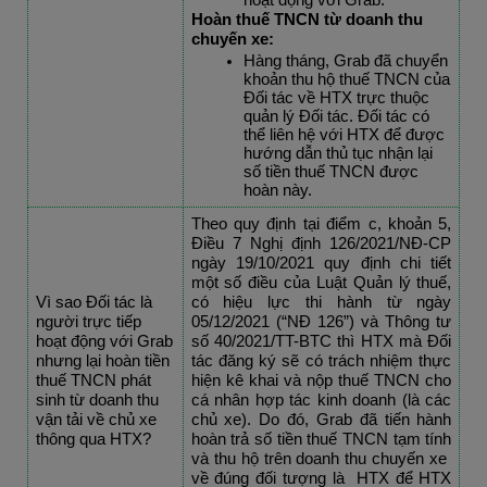
hoạt động với Grab.
Hoàn thuế TNCN từ doanh thu 
chuyến xe:
Hàng tháng, Grab đã chuyển 
khoản thu hộ thuế TNCN của 
Đối tác về HTX trực thuộc 
quản lý Đối tác. Đối tác có 
thể liên hệ với HTX để được 
hướng dẫn thủ tục nhận lại 
số tiền thuế TNCN được 
hoàn này.
Theo quy định tại điểm c, khoản 5, 
Điều 7 Nghị định 126/2021/NĐ-CP 
ngày 19/10/2021
 quy định chi tiết 
một số điều của Luật Quản lý thuế, 
Vì sao Đối tác là 
có hiệu lực thi hành từ ngày 
người trực tiếp 
05/12/2021 (“NĐ 126”) và Thông tư 
hoạt động với Grab 
số 40/2021/TT-BTC thì HTX mà Đối 
nhưng lại hoàn tiền 
tác đăng ký sẽ có trách nhiệm thực 
thuế TNCN phát 
hiện kê khai và nộp thuế TNCN cho 
sinh từ doanh thu 
cá nhân hợp tác kinh doanh (là các 
vận tải về chủ xe 
chủ xe). Do đó, Grab đã tiến hành 
thông qua HTX?
hoàn trả số tiền thuế TNCN tạm tính 
và thu hộ trên doanh thu chuyến xe  
về đúng đối tượng là  HTX để HTX 