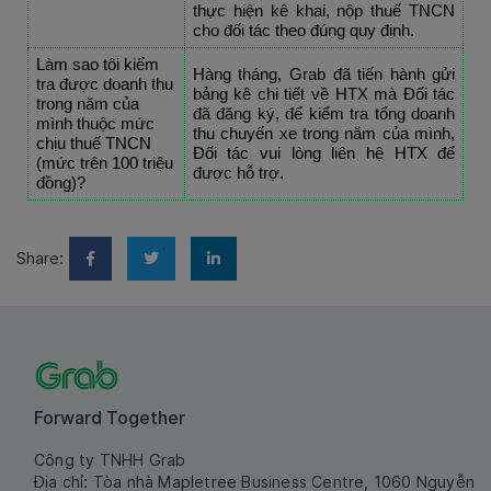
thực hiện kê khai, nộp thuế TNCN 
cho đối tác theo đúng quy định. 
Làm sao tôi kiểm 
Hàng tháng, Grab đã tiến hành gửi 
tra được doanh thu 
bảng kê chi tiết về HTX mà Đối tác 
trong năm của 
đã đăng ký, để kiểm tra tổng doanh 
mình thuộc mức 
thu chuyến xe trong năm của mình, 
chịu thuế TNCN 
Đối tác vui lòng liên hệ HTX để 
(mức trên 100 triệu 
được hỗ trợ.
đồng)?
Share:
Forward Together
Công ty TNHH Grab
Địa chỉ: Tòa nhà Mapletree Business Centre, 1060 Nguyễn