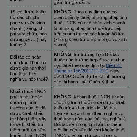
giảm trừ gia cảnh.
Tôi có được khấu 
KHÔNG
. Theo quy định của cơ 
trừ các chi phí 
quan quản lý thuế, phương pháp tính 
phục vụ việc kinh 
thuế TNCN của cá nhân kinh doanh 
doanh ( xăng, chi 
là phương pháp tính thuế trực tiếp 
phí sửa chữa, bảo 
trên doanh thu và các khoản hỗ trợ 
dưỡng xe ….) hay 
(không khấu trừ chi phí phục vụ kinh 
không ?
doanh).
KHÔNG
, trừ trường hợp Đối tác 
Đối tác có hoàn 
thuộc các trường hợp được gia hạn 
cảnh khó khăn có 
nộp thuế theo quy định tại 
Điều 31 
được gia hạn thời 
Thông tư 156/2013/TT-BTC
 ngày 
hạn thực hiện 
06/11/2013 của Bộ Tài chính hướng 
nghĩa vụ nộp thuế?
dẫn thi hành Luật Quản lý thuế.
Khoản thuế TNCN 
phát sinh từ các 
KHÔNG
. Khoản thuế TNCN từ các 
chương trình 
chương trình thưởng đã được Grab 
thưởng của tôi đã 
khấu trừ và tạm trích lại để thực 
được Grab khấu 
hiện kế hoạch hoàn thành nghĩa vụ 
trừ hằng tuần, vậy 
thuế trong năm của Đối tác, nghĩa là 
tôi sẽ bị khấu trừ 
Đối tác sẽ không bị khấu trừ thêm 
thêm một lần nữa 
một lần nào nữa đối với khoản thuế 
khoản thuế TNCN 
TNCN phát sinh từ các chương 