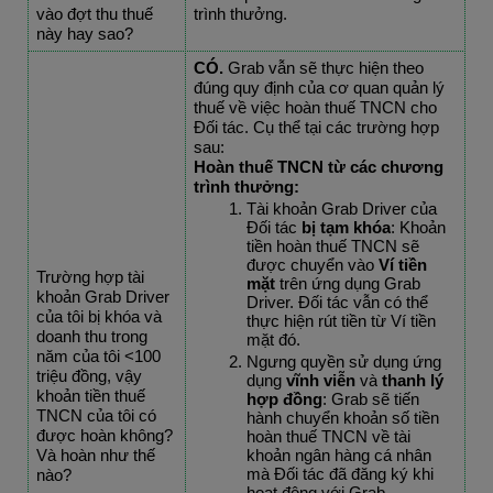
vào đợt thu thuế 
trình thưởng.
này hay sao?
CÓ.
 Grab vẫn sẽ thực hiện theo 
đúng quy định của cơ quan quản lý 
thuế về việc hoàn thuế TNCN cho 
Đối tác. Cụ thể tại các trường hợp 
sau:
Hoàn thuế TNCN từ các chương 
trình thưởng:
Tài khoản Grab Driver của 
Đối tác 
bị tạm khóa
: Khoản 
tiền hoàn thuế TNCN sẽ 
được chuyển vào 
Ví tiền 
Trường hợp tài 
mặt 
trên ứng dụng Grab 
khoản Grab Driver 
Driver. Đối tác vẫn có thể 
của tôi bị khóa và 
thực hiện rút tiền từ Ví tiền 
doanh thu trong 
mặt đó. 
năm của tôi <100 
Ngưng quyền sử dụng ứng 
triệu đồng, vậy 
dụng 
vĩnh viễn 
và
 thanh lý 
khoản tiền thuế 
hợp đồng
: Grab sẽ tiến 
TNCN của tôi có 
hành chuyển khoản số tiền 
được hoàn không? 
hoàn thuế TNCN về tài 
Và hoàn như thế 
khoản ngân hàng cá nhân 
mà Đối tác đã đăng ký khi 
nào?