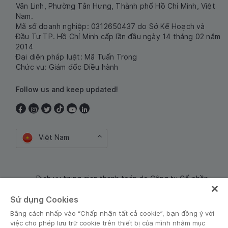
Văn Linh, Phường Tân Hưng, Thành phố Hồ Chí Minh, Việt
Nam.
Mã số doanh nghiệp: 0312650437 do Sở Kế Hoạch và
Đầu Tư TP. Hồ Chí Minh cấp lần đầu ngày 14 tháng 02 năm
2014
Đại diện pháp luật: Mã Tuấn Trọng
Chức vụ: Giám đốc Điều hành
Follow us and keep updated!
Việt Nam
Dịch vụ trung gian thanh toán do Công ty Cổ phần
Công nghệ và Dịch Vụ Moca cung cấp. Mã số doanh
Sử dụng Cookies
nghiệp: 0106254974
Bằng cách nhấp vào “Chấp nhận tất cả cookie”, bạn đồng ý với
việc cho phép lưu trữ cookie trên thiết bị của mình nhằm mục